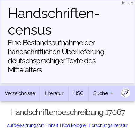
de
|
en
Handschriften­
census
Eine Bestandsaufnahme der
handschriftlichen Über­lieferung
deutschsprachiger Texte des
Mittelalters
Verzeichnisse
Literatur
HSC
Suche
Handschriftenbeschreibung 17067
Aufbewahrungsort
|
Inhalt
|
Kodikologie
|
Forschungsliteratur