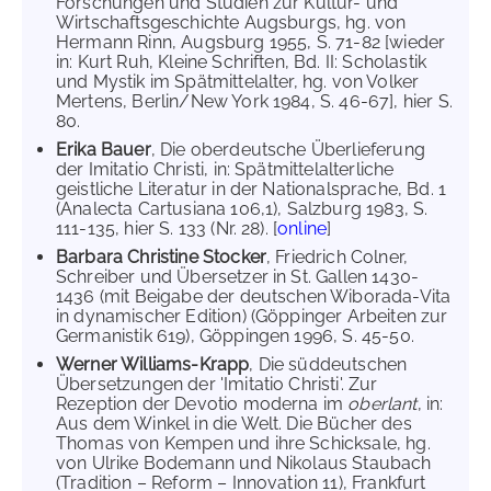
Forschungen und Studien zur Kultur- und
Wirtschaftsgeschichte Augsburgs, hg. von
Hermann Rinn, Augsburg 1955, S. 71-82 [wieder
in: Kurt Ruh, Kleine Schriften, Bd. II: Scholastik
und Mystik im Spätmittelalter, hg. von Volker
Mertens, Berlin/New York 1984, S. 46-67], hier S.
80.
Erika Bauer
, Die oberdeutsche Überlieferung
der Imitatio Christi, in: Spätmittelalterliche
geistliche Literatur in der Nationalsprache, Bd. 1
(Analecta Cartusiana 106,1), Salzburg 1983, S.
111-135, hier S. 133 (Nr. 28). [
online
]
Barbara Christine Stocker
, Friedrich Colner,
Schreiber und Übersetzer in St. Gallen 1430-
1436 (mit Beigabe der deutschen Wiborada-Vita
in dynamischer Edition) (Göppinger Arbeiten zur
Germanistik 619), Göppingen 1996, S. 45-50.
Werner Williams-Krapp
, Die süddeutschen
Übersetzungen der 'Imitatio Christi'. Zur
Rezeption der Devotio moderna im
oberlant
, in:
Aus dem Winkel in die Welt. Die Bücher des
Thomas von Kempen und ihre Schicksale, hg.
von Ulrike Bodemann und Nikolaus Staubach
(Tradition – Reform – Innovation 11), Frankfurt