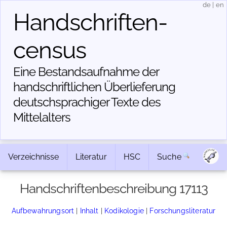
de
|
en
Handschriften­
census
Eine Bestandsaufnahme der
handschriftlichen Über­lieferung
deutschsprachiger Texte des
Mittelalters
Verzeichnisse
Literatur
HSC
Suche
Handschriftenbeschreibung 17113
Aufbewahrungsort
|
Inhalt
|
Kodikologie
|
Forschungsliteratur