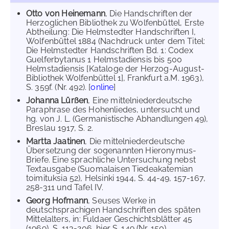
Otto von Heinemann
, Die Handschriften der
Herzoglichen Bibliothek zu Wolfenbüttel, Erste
Abtheilung: Die Helmstedter Handschriften I,
Wolfenbüttel 1884 (Nachdruck unter dem Titel:
Die Helmstedter Handschriften Bd. 1: Codex
Guelferbytanus 1 Helmstadiensis bis 500
Helmstadiensis [Kataloge der Herzog-August-
Bibliothek Wolfenbüttel 1], Frankfurt a.M. 1963),
S. 359f. (Nr. 492). [
online
]
Johanna Lürßen
, Eine mittelniederdeutsche
Paraphrase des Hohenliedes, untersucht und
hg. von J. L. (Germanistische Abhandlungen 49),
Breslau 1917, S. 2.
Martta Jaatinen
, Die mittelniederdeutsche
Übersetzung der sogenannten Hieronymus-
Briefe. Eine sprachliche Untersuchung nebst
Textausgabe (Suomalaisen Tiedeakatemian
toimituksia 52), Helsinki 1944, S. 44-49, 157-167,
258-311 und Tafel IV.
Georg Hofmann
, Seuses Werke in
deutschsprachigen Handschriften des späten
Mittelalters, in: Fuldaer Geschichtsblätter 45
(1969), S. 113-206, hier S. 149 (Nr. 150).