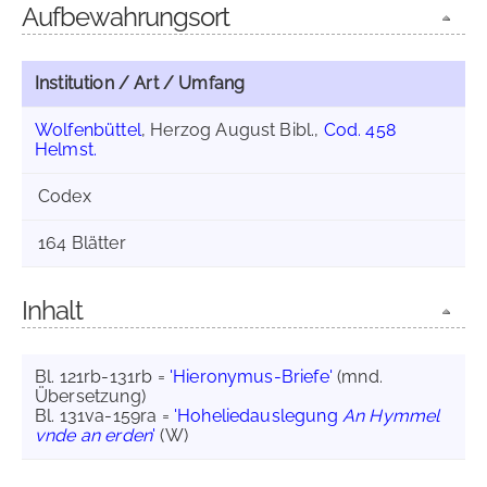
Aufbewahrungsort
Institution / Art / Umfang
Wolfenbüttel
, Herzog August Bibl.,
Cod. 458
Helmst.
Codex
164 Blätter
Inhalt
Bl. 121rb-131rb =
'Hieronymus-Briefe'
(mnd.
Übersetzung)
Bl. 131va-159ra =
'Hoheliedauslegung
An Hymmel
vnde an erden
'
(W)