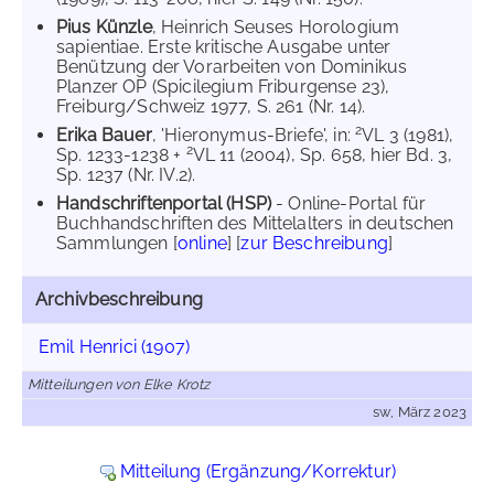
Pius Künzle
, Heinrich Seuses Horologium
sapientiae. Erste kritische Ausgabe unter
Benützung der Vorarbeiten von Dominikus
Planzer OP (Spicilegium Friburgense 23),
Freiburg/Schweiz 1977, S. 261 (Nr. 14).
2
Erika Bauer
, 'Hieronymus-Briefe', in:
VL 3 (1981),
2
Sp. 1233-1238 +
VL 11 (2004), Sp. 658, hier Bd. 3,
Sp. 1237 (Nr. IV.2).
Handschriftenportal (HSP)
- Online-Portal für
Buchhandschriften des Mittelalters in deutschen
Sammlungen [
online
] [
zur Beschreibung
]
Archivbeschreibung
Emil Henrici (1907)
Mitteilungen von Elke Krotz
sw, März 2023
Mitteilung (Ergänzung/Korrektur)