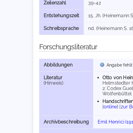
Zeilenzahl
39-42
Entstehungszeit
15. Jh. (Heinemann S
Schreibsprache
nd. (Heinemann S. 1
Forschungsliteratur
Abbildungen
Angabe fehlt
Literatur
Otto von He
(Hinweis)
Helmstedter H
2: Codex Guel
Wolfenbüttel 2]
Handschriften
[
online
] [
zur 
Archivbeschreibung
Emil Henrici (19