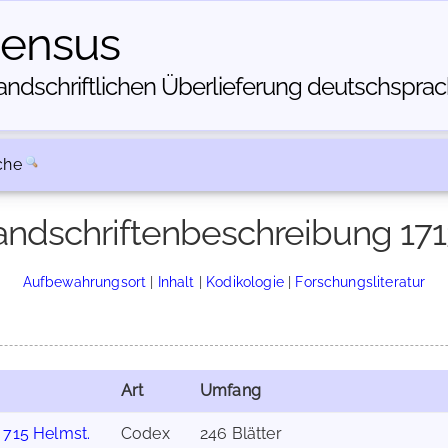
census
dschriftlichen Über­lieferung deutschsprachi
che
ndschriftenbeschreibung 17
Aufbewahrungsort
|
Inhalt
|
Kodikologie
|
Forschungsliteratur
Art
Umfang
 715 Helmst.
Codex
246 Blätter