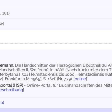
. 162)
62)
inemann
, Die Handschriften der Herzoglichen Bibliothek zu Wo
andschriften II, Wolfenbüttel 1886 (Nachdruck unter dem Tit
ferbytanus 501 Helmstadiensis bis 1000 Helmstadiensis [K
, Frankfurt a.M. 1965), S. 162f. (Nr. 779). [
online
]
portal (HSP)
- Online-Portal für Buchhandschriften des Mit
Beschreibung
]
10)