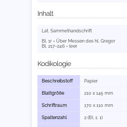
Inhalt
Lat. Sammelhandschrift
Bl. 1r = Über Messen des hl. Gregor
Bl. 217-246 = leer
Kodikologie
Beschreibstoff
Papier
Blattgröße
210 x 145 mm
Schriftraum
170 x 110 mm
Spaltenzahl
2 (Bl. 1: 1)