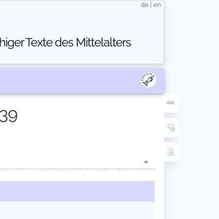
de
|
en
ger Texte des Mittelalters
139