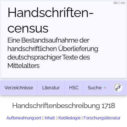
de
|
en
Handschriften­
census
Eine Bestandsaufnahme der
handschriftlichen Über­lieferung
deutschsprachiger Texte des
Mittelalters
Verzeichnisse
Literatur
HSC
Suche
Handschriftenbeschreibung 1718
Aufbewahrungsort
|
Inhalt
|
Kodikologie
|
Forschungsliteratur