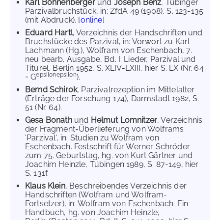
Karl Bohnenberger
und
Joseph Benz
, Tübinger
Parzivalbruchstück, in: ZfdA 49 (1908), S. 123-135
(mit Abdruck). [
online
]
Eduard Hartl
, Verzeichnis der Handschriften und
Bruchstücke des Parzival, in: Vorwort zu Karl
Lachmann (Hg.), Wolfram von Eschenbach, 7.
neu bearb. Ausgabe, Bd. I: Lieder, Parzival und
Titurel, Berlin 1952, S. XLIV-LXIII, hier S. LX (Nr. 64
epsilonepsilon
= G
).
Bernd Schirok
, Parzivalrezeption im Mittelalter
(Erträge der Forschung 174), Darmstadt 1982, S.
51 (Nr. 64).
Gesa Bonath
und
Helmut Lomnitzer
, Verzeichnis
der Fragment-Überlieferung von Wolframs
'Parzival', in: Studien zu Wolfram von
Eschenbach. Festschrift für Werner Schröder
zum 75. Geburtstag, hg. von Kurt Gärtner und
Joachim Heinzle, Tübingen 1989, S. 87-149, hier
S. 131f.
Klaus Klein
, Beschreibendes Verzeichnis der
Handschriften (Wolfram und Wolfram-
Fortsetzer), in: Wolfram von Eschenbach. Ein
Handbuch, hg. von Joachim Heinzle,