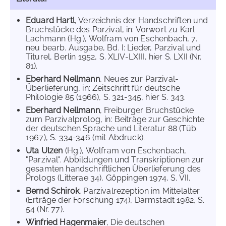
Eduard Hartl
, Verzeichnis der Handschriften und
Bruchstücke des Parzival, in: Vorwort zu Karl
Lachmann (Hg.), Wolfram von Eschenbach, 7.
neu bearb. Ausgabe, Bd. I: Lieder, Parzival und
Titurel, Berlin 1952, S. XLIV-LXIII, hier S. LXII (Nr.
81).
Eberhard Nellmann
, Neues zur Parzival-
Überlieferung, in: Zeitschrift für deutsche
Philologie 85 (1966), S. 321-345, hier S. 343.
Eberhard Nellmann
, Freiburger Bruchstücke
zum Parzivalprolog, in: Beiträge zur Geschichte
der deutschen Sprache und Literatur 88 (Tüb.
1967), S. 334-346 (mit Abdruck).
Uta Ulzen
(Hg.), Wolfram von Eschenbach,
"Parzival". Abbildungen und Transkriptionen zur
gesamten handschriftlichen Überlieferung des
Prologs (Litterae 34), Göppingen 1974, S. VII.
Bernd Schirok
, Parzivalrezeption im Mittelalter
(Erträge der Forschung 174), Darmstadt 1982, S.
54 (Nr. 77).
Winfried Hagenmaier
, Die deutschen