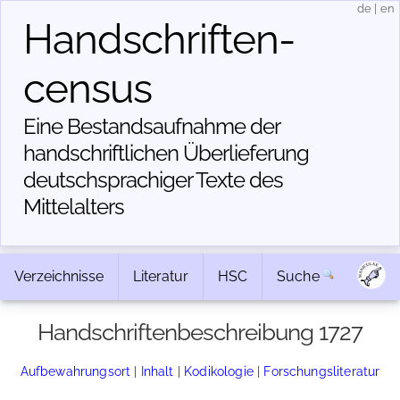
de
|
en
Handschriften­
census
Eine Bestandsaufnahme der
handschriftlichen Über­lieferung
deutschsprachiger Texte des
Mittelalters
Verzeichnisse
Literatur
HSC
Suche
Handschriftenbeschreibung 1727
Aufbewahrungsort
|
Inhalt
|
Kodikologie
|
Forschungsliteratur