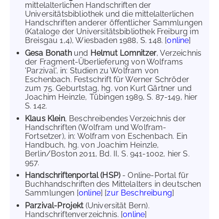
mittelalterlichen Handschriften der
Universitätsbibliothek und die mittelalterlichen
Handschriften anderer öffentlicher Sammlungen
(Kataloge der Universitätsbibliothek Freiburg im
Breisgau 1,4), Wiesbaden 1988, S. 148. [
online
]
Gesa Bonath
und
Helmut Lomnitzer
, Verzeichnis
der Fragment-Überlieferung von Wolframs
'Parzival', in: Studien zu Wolfram von
Eschenbach. Festschrift für Werner Schröder
zum 75. Geburtstag, hg. von Kurt Gärtner und
Joachim Heinzle, Tübingen 1989, S. 87-149, hier
S. 142.
Klaus Klein
, Beschreibendes Verzeichnis der
Handschriften (Wolfram und Wolfram-
Fortsetzer), in: Wolfram von Eschenbach. Ein
Handbuch, hg. von Joachim Heinzle,
Berlin/Boston 2011, Bd. II, S. 941-1002, hier S.
957.
Handschriftenportal (HSP)
- Online-Portal für
Buchhandschriften des Mittelalters in deutschen
Sammlungen [
online
] [
zur Beschreibung
]
Parzival-Projekt
(Universität Bern).
Handschriftenverzeichnis. [
online
]