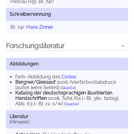
Passau (vgl. Bl. 74r)
Schreibernennung
Bl. 74r:
Hans Zinner
Forschungsliteratur
Abbildungen
Farb-Abbildung des
Codex
Bergner/Giessauf
2006
(Vierfarbvollabdruck
[außer leere Seiten])
[
Quelle
]
Katalog der deutschsprachigen illustrierten
Handschriften
2008
, Tafel XIa [= Bl. 38v, farbig]
,
Abb. 63 [= Bl. 1v, s/w]
[
Quelle
]
Literatur
(Hinweis)