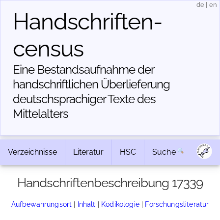
de
|
en
Handschriften­
census
Eine Bestandsaufnahme der
handschriftlichen Über­lieferung
deutschsprachiger Texte des
Mittelalters
Verzeichnisse
Literatur
HSC
Suche
Handschriftenbeschreibung 17339
Aufbewahrungsort
|
Inhalt
|
Kodikologie
|
Forschungsliteratur