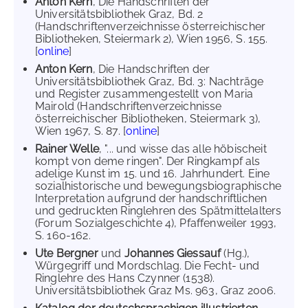
Anton Kern
, Die Handschriften der
Universitätsbibliothek Graz, Bd. 2
(Handschriftenverzeichnisse österreichischer
Bibliotheken, Steiermark 2), Wien 1956, S. 155.
[
online
]
Anton Kern
, Die Handschriften der
Universitätsbibliothek Graz, Bd. 3: Nachträge
und Register zusammengestellt von Maria
Mairold (Handschriftenverzeichnisse
österreichischer Bibliotheken, Steiermark 3),
Wien 1967, S. 87. [
online
]
Rainer Welle
, "... und wisse das alle höbischeit
kompt von deme ringen". Der Ringkampf als
adelige Kunst im 15. und 16. Jahrhundert. Eine
sozialhistorische und bewegungsbiographische
Interpretation aufgrund der handschriftlichen
und gedruckten Ringlehren des Spätmittelalters
(Forum Sozialgeschichte 4), Pfaffenweiler 1993,
S. 160-162.
Ute Bergner
und
Johannes Giessauf
(Hg.),
Würgegriff und Mordschlag. Die Fecht- und
Ringlehre des Hans Czynner (1538).
Universitätsbibliothek Graz Ms. 963, Graz 2006.