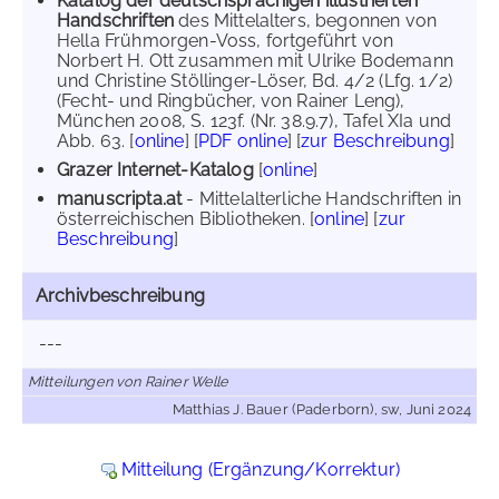
Katalog der deutschsprachigen illustrierten
Handschriften
des Mittelalters, begonnen von
Hella Frühmorgen-Voss, fortgeführt von
Norbert H. Ott zusammen mit Ulrike Bodemann
und Christine Stöllinger-Löser, Bd. 4/2 (Lfg. 1/2)
(Fecht- und Ringbücher, von Rainer Leng),
München 2008, S. 123f. (Nr. 38.9.7), Tafel XIa und
Abb. 63. [
online
] [
PDF online
] [
zur Beschreibung
]
Grazer Internet-Katalog
[
online
]
manuscripta.at
- Mittelalterliche Handschriften in
österreichischen Bibliotheken. [
online
] [
zur
Beschreibung
]
Archivbeschreibung
---
Mitteilungen von Rainer Welle
Matthias J. Bauer (Paderborn), sw, Juni 2024
Mitteilung (Ergänzung/Korrektur)