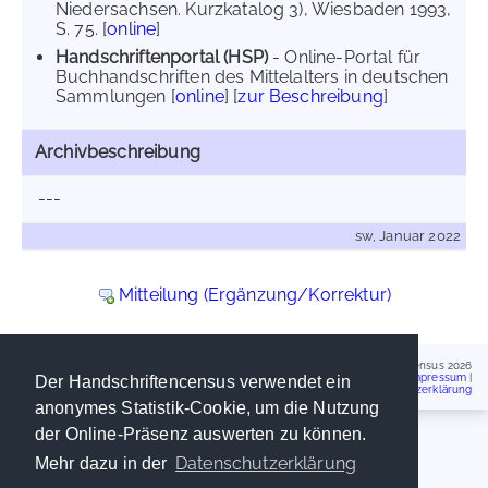
Niedersachsen. Kurzkatalog 3), Wiesbaden 1993,
S. 75. [
online
]
Handschriftenportal (HSP)
- Online-Portal für
Buchhandschriften des Mittelalters in deutschen
Sammlungen [
online
] [
zur Beschreibung
]
Archivbeschreibung
---
sw, Januar 2022
Mitteilung (Ergänzung/Korrektur)
Handschriftencensus 2026
Impressum
|
Der Handschriftencensus verwendet ein
Datenschutzerklärung
anonymes Statistik-Cookie, um die Nutzung
der Online-Präsenz auswerten zu können.
Datenschutzerklärung
Mehr dazu in der