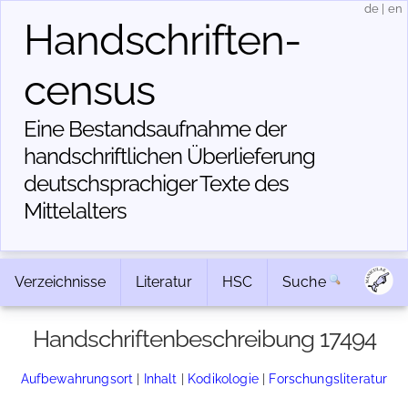
de
|
en
Handschriften­
census
Eine Bestandsaufnahme der
handschriftlichen Über­lieferung
deutschsprachiger Texte des
Mittelalters
Verzeichnisse
Literatur
HSC
Suche
Handschriftenbeschreibung 17494
Aufbewahrungsort
|
Inhalt
|
Kodikologie
|
Forschungsliteratur