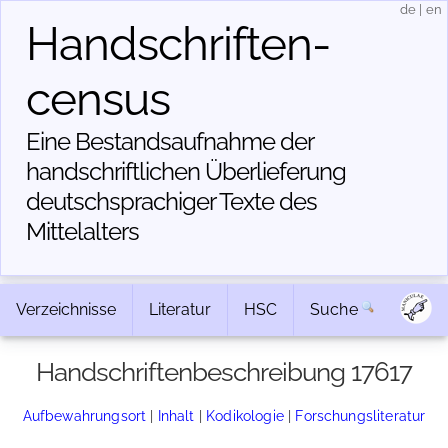
de
|
en
Handschriften­
census
Eine Bestandsaufnahme der
handschriftlichen Über­lieferung
deutschsprachiger Texte des
Mittelalters
Verzeichnisse
Literatur
HSC
Suche
Handschriftenbeschreibung 17617
Aufbewahrungsort
|
Inhalt
|
Kodikologie
|
Forschungsliteratur