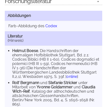
Forschungsliteratur
Abbildungen
Farb-Abbildung des
Codex
Literatur
(Hinweis)
Helmut Boese
, Die Handschriften der
ehemaligen Hofbibliothek Stuttgart, Bd. 2,1:
Codices Biblici (HB II 1-60), Codices dogmatici et
polemici (HB III 1-59), Codices hermeneutici (HB
IV 1-36) (Die Handschriften der
Württembergischen Landesbibliothek Stuttgart
II,2,1), Wiesbaden 1975, S. 39f. [
online
]
Rolf Bergmann
und
Stefanie Stricker
unter
Mitarbeit von
Yvonne Goldammer
und
Claudia
Wich-Reif
, Katalog der althochdeutschen und
altsächsischen Glossenhandschriften,
Berlin/New York 2005, Bd. 4, S. 1656-1658 (Nr.
865).