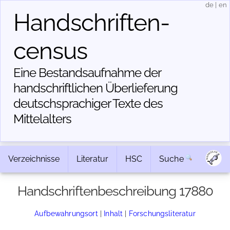
de
|
en
Handschriften­
census
Eine Bestandsaufnahme der
handschriftlichen Über­lieferung
deutschsprachiger Texte des
Mittelalters
Verzeichnisse
Literatur
HSC
Suche
Handschriftenbeschreibung 17880
Aufbewahrungsort
|
Inhalt
|
Forschungsliteratur