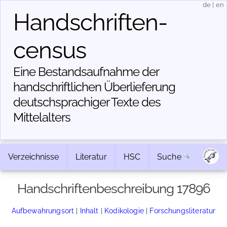
de
|
en
Handschriften­
census
Eine Bestandsaufnahme der
handschriftlichen Über­lieferung
deutschsprachiger Texte des
Mittelalters
Verzeichnisse
Literatur
HSC
Suche
Handschriftenbeschreibung 17896
Aufbewahrungsort
|
Inhalt
|
Kodikologie
|
Forschungsliteratur