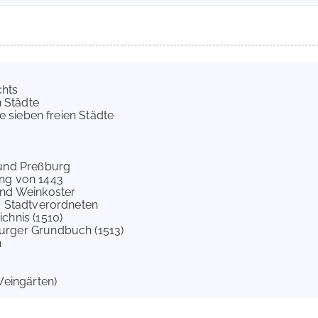
chts
n Städte
ie sieben freien Städte
 und Preßburg
ung von 1443
und Weinkoster
d Stadtverordneten
chnis (1510)
urger Grundbuch (1513)
n
Weingärten)