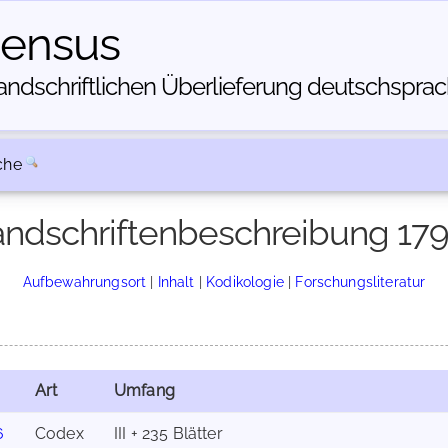
census
dschriftlichen Über­lieferung deutschsprachi
che
ndschriftenbeschreibung 17
Aufbewahrungsort
|
Inhalt
|
Kodikologie
|
Forschungsliteratur
Art
Umfang
6
Codex
III + 235 Blätter