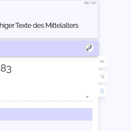
de
|
en
ger Texte des Mittelalters
983