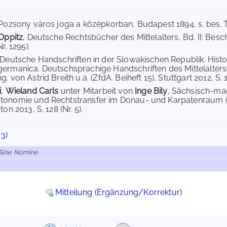
 Pozsony város joga a középkorban, Budapest 1894, s. bes. Tei
 Oppitz
, Deutsche Rechtsbücher des Mittelalters, Bd. II: Be
r. 1295).
 Deutsche Handschriften in der Slowakischen Republik. Histo
ermanica. Deutschsprachige Handschriften des Mittelalters 
. von Astrid Breith u.a. (ZfdA. Beiheft 15), Stuttgart 2012, S. 1
i
,
Wieland Carls
unter Mitarbeit von
Inge Bily
, Sächsisch-ma
tonomie und Rechtstransfer im Donau- und Karpatenraum (
on 2013, S. 128 (Nr. 5).
43)
 Sine Nomine
Mitteilung (Ergänzung/Korrektur)