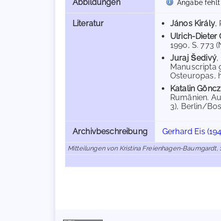
Abbildungen
Angabe fehlt
Literatur
János Király
,
Ulrich-Dieter
1990, S. 773 (N
Juraj Šedivý
,
Manuscripta g
Osteuropas, hg
Katalin Göncz
Rumänien. Au
3), Berlin/Bost
Archivbeschreibung
Gerhard Eis (19
Mitteilungen von Kristina Freienhagen-Baumgardt,