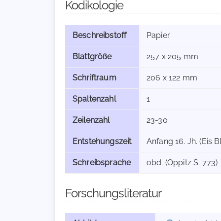
Kodikologie
Beschreibstoff
Papier
Blattgröße
257 x 205 mm
Schriftraum
206 x 122 mm
Spaltenzahl
1
Zeilenzahl
23-30
Entstehungszeit
Anfang 16. Jh. (Eis Bl
Schreibsprache
obd. (Oppitz S. 773)
Forschungsliteratur