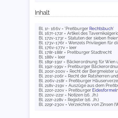
Inhalt
Bl. 1r- 166v = 'Preßburger
Rechtsbuch
'
Bl. 167r-172r = Artikel des Tavernikalgeri
Bl. 172v-173r = Statuten der sieben freie
Bl. 173v-176r = Wenzels Privilegien für d
Bl. 176v-177v = leer
Bl. 178r-188r = Preßburger Stadtrecht
Bl. 188v = leer
Bl. 189r-191r = Bäckerordnung für Wien
Bl. 192r-199v = Preßburger Bäckerordn
Bl. 200r-200v = Recht der Bergmeister 
Bl. 201r-206r = Recht der Ratsherren un
Bl. 206v-218r = Preßburger Häuserverzei
Bl. 218v-219v = Auszüge aus dem Preßb
Bl. 220r-220v = Preßburger
Eidesformel
Bl. 220v-221r = Notizen (16. Jh.)
Bl. 222r-228v = Register (16. Jh.)
Bl. 229r-230v = Verzeichnis von Zinsen (