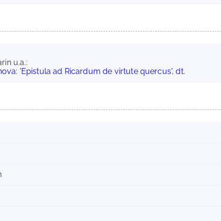
in u.a.:
nova
:
'Epistula ad Ricardum de virtute quercus', dt.
m