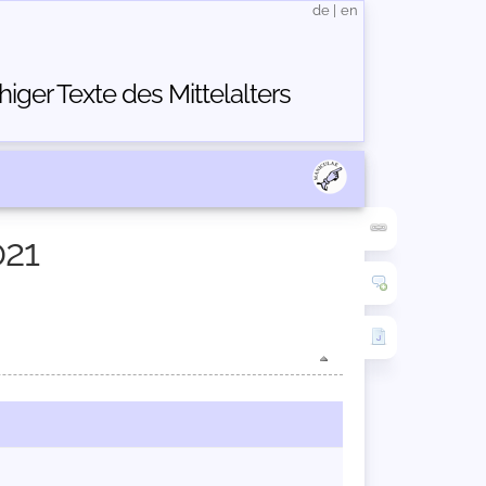
de
|
en
ger Texte des Mittelalters
021