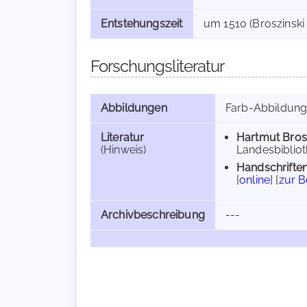
Entstehungszeit
um 1510 (Broszinski 
Forschungsliteratur
Abbildungen
Farb-Abbildun
Literatur
Hartmut Bros
(Hinweis)
Landesbibliot
Handschriften
[
online
] [
zur 
Archivbeschreibung
---