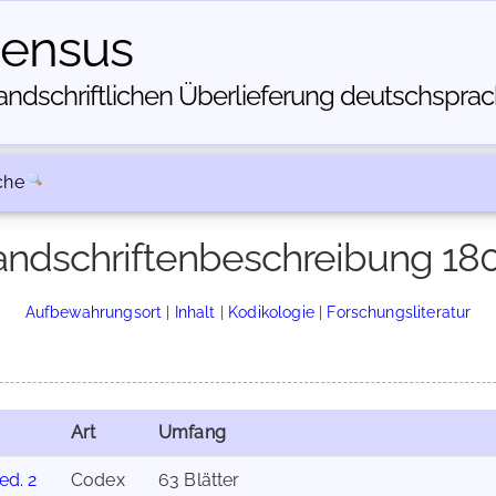
census
dschriftlichen Über­lieferung deutschsprachi
che
ndschriftenbeschreibung 18
Aufbewahrungsort
|
Inhalt
|
Kodikologie
|
Forschungsliteratur
Art
Umfang
ed. 2
Codex
63 Blätter