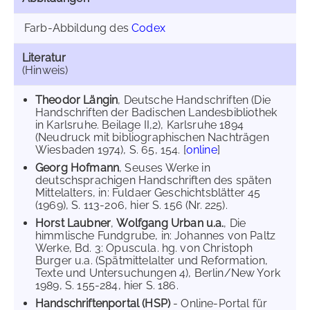
Farb-Abbildung des
Codex
Literatur
(Hinweis)
Theodor Längin
, Deutsche Handschriften (Die
Handschriften der Badischen Landesbibliothek
in Karlsruhe. Beilage II,2), Karlsruhe 1894
(Neudruck mit bibliographischen Nachträgen
Wiesbaden 1974), S. 65, 154. [
online
]
Georg Hofmann
, Seuses Werke in
deutschsprachigen Handschriften des späten
Mittelalters, in: Fuldaer Geschichtsblätter 45
(1969), S. 113-206, hier S. 156 (Nr. 225).
Horst Laubner
,
Wolfgang Urban u.a.
, Die
himmlische Fundgrube, in: Johannes von Paltz
Werke, Bd. 3: Opuscula. hg. von Christoph
Burger u.a. (Spätmittelalter und Reformation,
Texte und Untersuchungen 4), Berlin/New York
1989, S. 155-284, hier S. 186.
Handschriftenportal (HSP)
- Online-Portal für