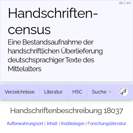
de
|
en
Handschriften­
census
Eine Bestandsaufnahme der
handschriftlichen Über­lieferung
deutschsprachiger Texte des
Mittelalters
Verzeichnisse
Literatur
HSC
Suche
Handschriftenbeschreibung 18037
Aufbewahrungsort
|
Inhalt
|
Kodikologie
|
Forschungsliteratur