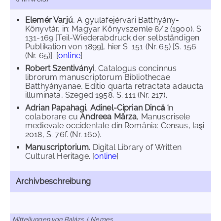
Elemér Varjú
, A gyulafejérvári Batthyány-
Könyvtár, in: Magyar Könyvszemle 8/2 (1900), S.
131-169 [Teil-Wiederabdruck der selbständigen
Publikation von 1899], hier S. 151 (Nr. 65) [S. 156
(Nr. 65)]. [
online
]
Robert Szentiványi
, Catalogus concinnus
librorum manuscriptorum Bibliothecae
Batthyányanae, Editio quarta retractata adaucta
illuminata, Szeged 1958, S. 111 (Nr. 217).
Adrian Papahagi
,
Adinel-Ciprian Dincă
în
colaborare cu
Andreea Mârza
, Manuscrisele
medievale occidentale din România: Census, Iaşi
2018, S. 76f. (Nr. 160).
Manuscriptorium.
Digital Library of Written
Cultural Heritage. [
online
]
Archivbeschreibung
---
Mitteilungen von Balázs J. Nemes