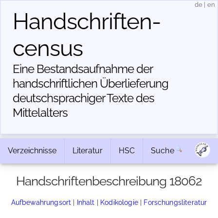
de
|
en
Handschriften­
census
Eine Bestandsaufnahme der
handschriftlichen Über­lieferung
deutschsprachiger Texte des
Mittelalters
Verzeichnisse
Literatur
HSC
Suche
Handschriftenbeschreibung 18062
Aufbewahrungsort
|
Inhalt
|
Kodikologie
|
Forschungsliteratur