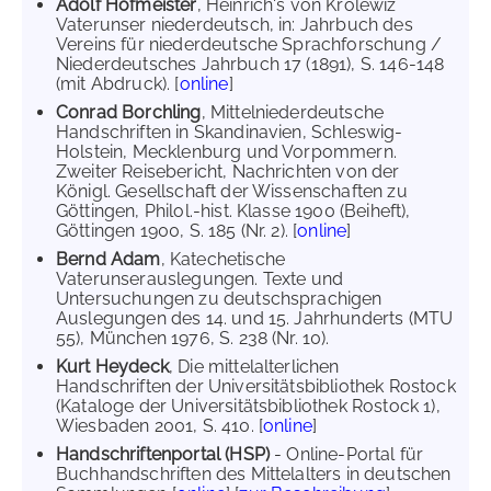
Adolf Hofmeister
, Heinrich's von Krolewiz
Vaterunser niederdeutsch, in: Jahrbuch des
Vereins für niederdeutsche Sprachforschung /
Niederdeutsches Jahrbuch 17 (1891), S. 146-148
(mit Abdruck). [
online
]
Conrad Borchling
, Mittelniederdeutsche
Handschriften in Skandinavien, Schleswig-
Holstein, Mecklenburg und Vorpommern.
Zweiter Reisebericht, Nachrichten von der
Königl. Gesellschaft der Wissenschaften zu
Göttingen, Philol.-hist. Klasse 1900 (Beiheft),
Göttingen 1900, S. 185 (Nr. 2). [
online
]
Bernd Adam
, Katechetische
Vaterunserauslegungen. Texte und
Untersuchungen zu deutschsprachigen
Auslegungen des 14. und 15. Jahrhunderts (MTU
55), München 1976, S. 238 (Nr. 10).
Kurt Heydeck
, Die mittelalterlichen
Handschriften der Universitätsbibliothek Rostock
(Kataloge der Universitätsbibliothek Rostock 1),
Wiesbaden 2001, S. 410. [
online
]
Handschriftenportal (HSP)
- Online-Portal für
Buchhandschriften des Mittelalters in deutschen