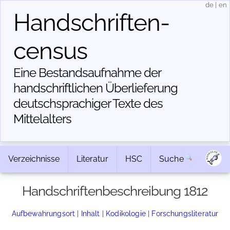
de
|
en
Handschriften­
census
Eine Bestandsaufnahme der
handschriftlichen Über­lieferung
deutschsprachiger Texte des
Mittelalters
Verzeichnisse
Literatur
HSC
Suche
Handschriftenbeschreibung 1812
Aufbewahrungsort
|
Inhalt
|
Kodikologie
|
Forschungsliteratur