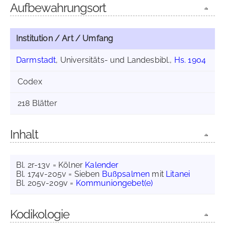
Aufbewahrungsort
Institution / Art / Umfang
Darmstadt
, Universitäts- und Landesbibl.,
Hs. 1904
Codex
218 Blätter
Inhalt
Bl. 2r-13v = Kölner
Kalender
Bl. 174v-205v = Sieben
Bußpsalmen
mit
Litanei
Bl. 205v-209v =
Kommuniongebet(e)
Kodikologie