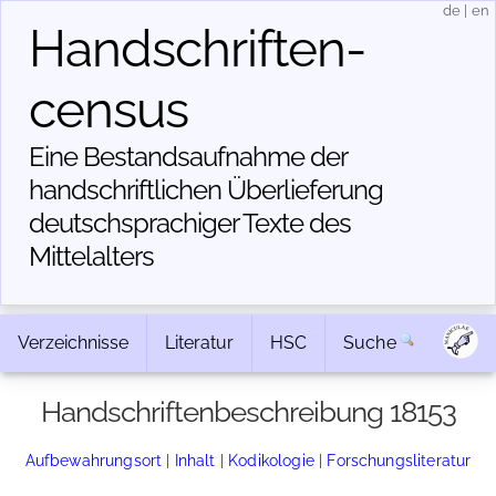
de
|
en
Handschriften­
census
Eine Bestandsaufnahme der
handschriftlichen Über­lieferung
deutschsprachiger Texte des
Mittelalters
Verzeichnisse
Literatur
HSC
Suche
Handschriftenbeschreibung 18153
Aufbewahrungsort
|
Inhalt
|
Kodikologie
|
Forschungsliteratur