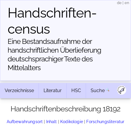
de
|
en
Handschriften­
census
Eine Bestandsaufnahme der
handschriftlichen Über­lieferung
deutschsprachiger Texte des
Mittelalters
Verzeichnisse
Literatur
HSC
Suche
Handschriftenbeschreibung 18192
Aufbewahrungsort
|
Inhalt
|
Kodikologie
|
Forschungsliteratur