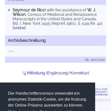
Seymour de Ricci
with the assistance of
W. J.
Wilson
, Census of Medieval and Renaissance
Manuscripts in the United States and Canada,
Bd. I, New York 1935 (Reprint 1961), S. 549 (Nr. 42).
[
online
]
Archivbeschreibung
---
cb, Juni 2022
Mitteilung (Ergänzung/Korrektur)
Handschriftencensus 2026
Impressum
|
Der Handschriftencensus verwendet ein
Datenschutzerklärung
anonymes Statistik-Cookie, um die Nutzung
der Online-Präsenz auswerten zu können.