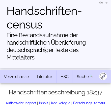
de
|
en
Handschriften­
census
Eine Bestandsaufnahme der
handschriftlichen Über­lieferung
deutschsprachiger Texte des
Mittelalters
Verzeichnisse
Literatur
HSC
Suche
Handschriftenbeschreibung 18237
Aufbewahrungsort
|
Inhalt
|
Kodikologie
|
Forschungsliteratur