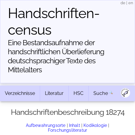
de
|
en
Handschriften­
census
Eine Bestandsaufnahme der
handschriftlichen Über­lieferung
deutschsprachiger Texte des
Mittelalters
Verzeichnisse
Literatur
HSC
Suche
Handschriftenbeschreibung 18274
Aufbewahrungsorte
|
Inhalt
|
Kodikologie
|
Forschungsliteratur