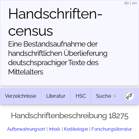
de
|
en
Handschriften­
census
Eine Bestandsaufnahme der
handschriftlichen Über­lieferung
deutschsprachiger Texte des
Mittelalters
Verzeichnisse
Literatur
HSC
Suche
Handschriftenbeschreibung 18275
Aufbewahrungsort
|
Inhalt
|
Kodikologie
|
Forschungsliteratur