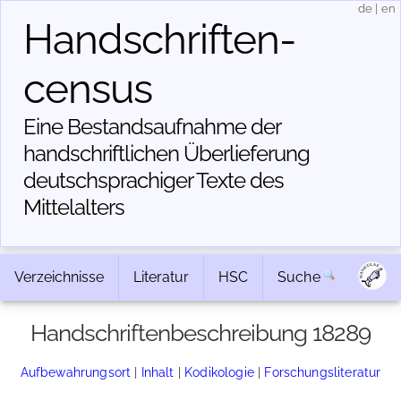
de
|
en
Handschriften­
census
Eine Bestandsaufnahme der
handschriftlichen Über­lieferung
deutschsprachiger Texte des
Mittelalters
Verzeichnisse
Literatur
HSC
Suche
Handschriftenbeschreibung 18289
Aufbewahrungsort
|
Inhalt
|
Kodikologie
|
Forschungsliteratur