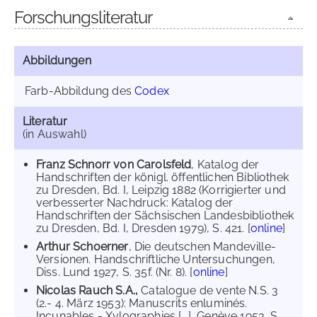
Forschungsliteratur
Abbildungen
Farb-Abbildung des
Codex
Literatur
(in Auswahl)
Franz Schnorr von Carolsfeld
, Katalog der
Handschriften der königl. öffentlichen Bibliothek
zu Dresden, Bd. I, Leipzig 1882 (Korrigierter und
verbesserter Nachdruck: Katalog der
Handschriften der Sächsischen Landesbibliothek
zu Dresden, Bd. I, Dresden 1979), S. 421. [
online
]
Arthur Schoerner
, Die deutschen Mandeville-
Versionen. Handschriftliche Untersuchungen,
Diss. Lund 1927, S. 35f. (Nr. 8). [
online
]
Nicolas Rauch S.A.,
Catalogue de vente N.S. 3
(2.- 4. März 1953): Manuscrits enluminés.
Incunables - Xylographies [...], Genève 1953, S.