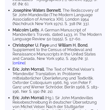
6f. (Nr. 6).
Josephine Waters Bennett
, The Rediscovery of
Sir John Mandeville (The Modern Language
Association of America XIX), London 1954
(Nachdruck New York 1971), S. 318 (Nr. 33).
Malcolm Letts
, A German Manuscript of
Mandeville's Travels, dated 1433, in: The Modern
Language Review 50 (1955), S. 57-60.
Christopher U. Faye
und
William H. Bond
,
Supplement to the Census of Medieval and
Renaissance Manuscripts in the United States
and Canada, New York 1962, S. 299 (Nr. 3).
[
online
]
Eric John Morrall
, The Text of Michel Velser's
'Mandeville' Translation, in: Probleme
mittelalterlicher Überlieferung und Textkritik.
Oxforder Colloquium 1966, hg. von Peter F.
Ganz und Werner Schröder, Berlin 1968, S. 183-
196, hier S. 190 (Nr. 21).
Eric John Morrall
(Hg.), Sir John Mandevilles
Reisebeschreibung in deutscher Übersetzung
von Michel Velser. Nach der Stuttgarter