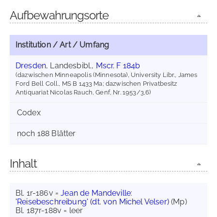
Aufbewahrungsorte
Institution / Art / Umfang
Dresden
, Landesbibl.,
Mscr. F 184b
(dazwischen Minneapolis (Minnesota), University Libr., James
Ford Bell Coll., MS B 1433 Ma; dazwischen Privatbesitz
Antiquariat Nicolas Rauch, Genf, Nr. 1953/3,6)
Codex
noch 188 Blätter
Inhalt
Bl. 1r-186v =
Jean de Mandeville
:
'Reisebeschreibung' (dt. von Michel Velser)
(Mp)
Bl. 187r-188v = leer