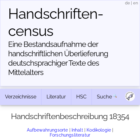
de
|
en
Handschriften­
census
Eine Bestandsaufnahme der
handschriftlichen Über­lieferung
deutschsprachiger Texte des
Mittelalters
Verzeichnisse
Literatur
HSC
Suche
Handschriftenbeschreibung 18354
Aufbewahrungsorte
|
Inhalt
|
Kodikologie
|
Forschungsliteratur