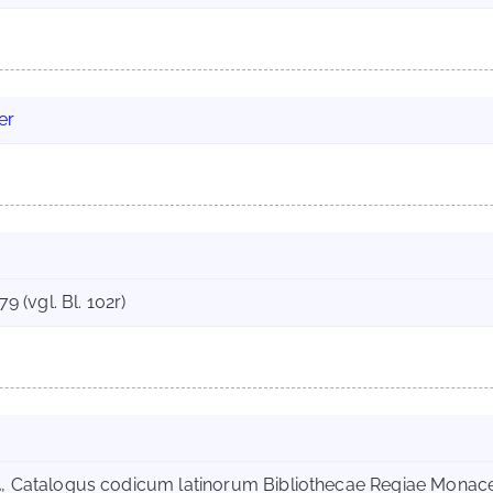
er
79 (vgl. Bl. 102r)
.
, Catalogus codicum latinorum Bibliothecae Regiae Monacens