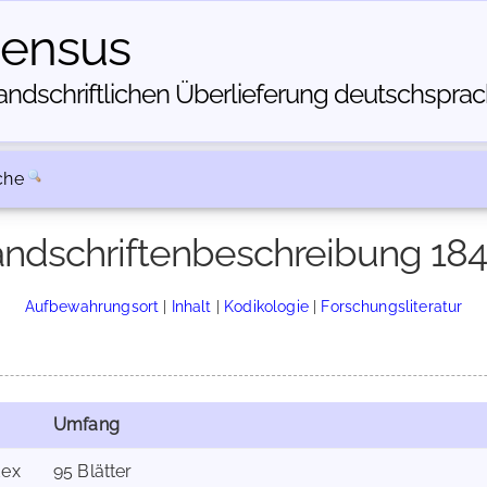
census
dschriftlichen Über­lieferung deutschsprachi
che
ndschriftenbeschreibung 18
Aufbewahrungsort
|
Inhalt
|
Kodikologie
|
Forschungsliteratur
Umfang
ex
95 Blätter