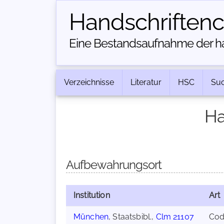
Handschriften­
Eine Bestandsaufnahme der han
Verzeichnisse
Literatur
HSC
Su
Ha
Aufbewahrungsort
Institution
Art
München
, Staatsbibl.,
Clm 21107
Cod