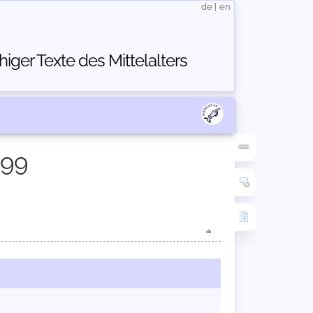
de
|
en
ger Texte des Mittelalters
499