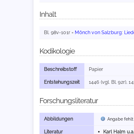
Inhalt
Bl. 98v-101r =
Mönch von Salzburg
:
Lied
Kodikologie
Beschreibstoff
Papier
Entstehungszeit
1446 (vgl. Bl. 92r), 14
Forschungsliteratur
Abbildungen
Angabe fehlt
Literatur
Karl Halm u.a