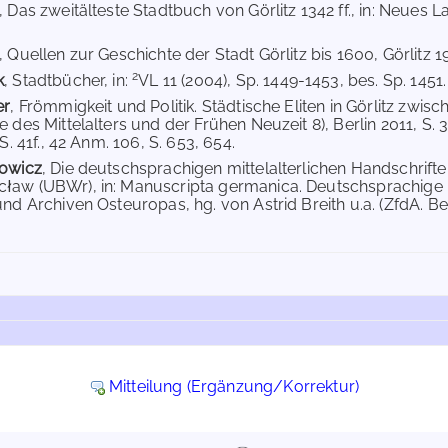
, Das zweitälteste Stadtbuch von Görlitz 1342 ff., in: Neues L
, Quellen zur Geschichte der Stadt Görlitz bis 1600, Görlitz 190
2
k
, Stadtbücher, in:
VL 11 (2004), Sp. 1449-1453, bes. Sp. 1451.
er
, Frömmigkeit und Politik. Städtische Eliten in Görlitz zwi
 des Mittelalters und der Frühen Neuzeit 8), Berlin 2011, S. 
 S. 41f., 42 Anm. 106, S. 653, 654.
rowicz
, Die deutschsprachigen mittelalterlichen Handschrifte
aw (UBWr), in: Manuscripta germanica. Deutschsprachige Ha
nd Archiven Osteuropas, hg. von Astrid Breith u.a. (ZfdA. Beihe
Mitteilung (Ergänzung/Korrektur)