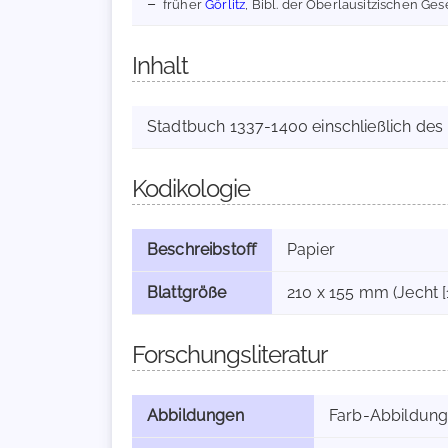
früher
Görlitz
, Bibl. der Oberlausitzischen Ge
Inhalt
Stadtbuch 1337-1400 einschließlich des 'L
Kodikologie
Beschreibstoff
Papier
Blattgröße
210 x 155 mm (Jecht [
Forschungsliteratur
Abbildungen
Farb-Abbildun