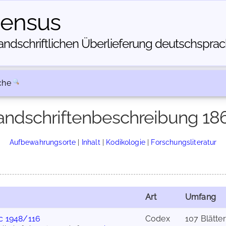
census
dschriftlichen Über­lieferung deutschsprachi
che
ndschriftenbeschreibung 18
Aufbewahrungsorte
|
Inhalt
|
Kodikologie
|
Forschungsliteratur
Art
Umfang
c 1948/116
Codex
107 Blätter