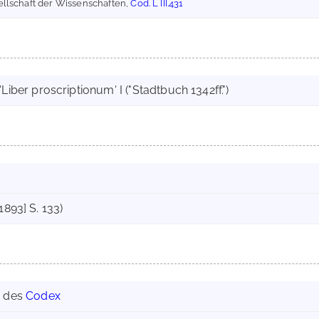
sellschaft der Wissenschaften,
Cod. L III.431
iber proscriptionum' I ("Stadtbuch 1342ff.")
1893] S. 133)
g des
Codex