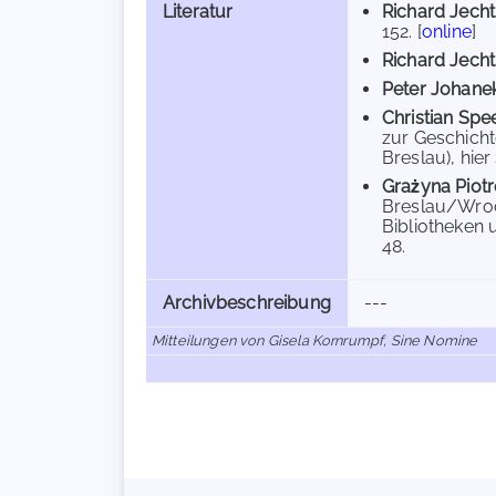
Literatur
Richard Jecht
152. [
online
]
Richard Jecht
Peter Johane
Christian Spe
zur Geschichte
Breslau), hier
Grażyna Piot
Breslau/Wrocł
Bibliotheken u
48.
Archivbeschreibung
---
Mitteilungen von Gisela Kornrumpf, Sine Nomine