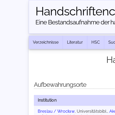
Handschriften­
Eine Bestandsaufnahme der han
Verzeichnisse
Literatur
HSC
Su
Ha
Aufbewahrungsorte
Institution
Breslau / Wrocław
, Universitätsbibl.,
Ak