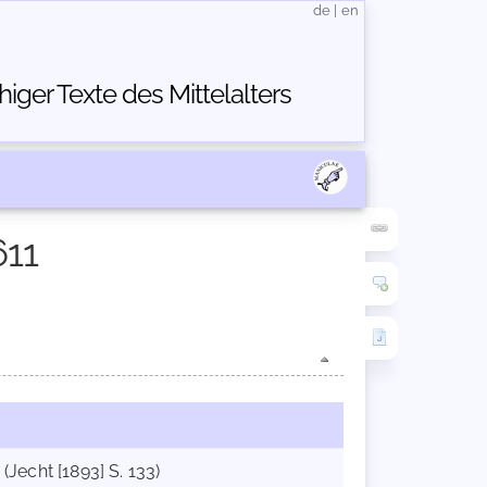
de
|
en
ger Texte des Mittelalters
611
 (Jecht [1893] S. 133)