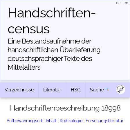
de
|
en
Handschriften­
census
Eine Bestandsaufnahme der
handschriftlichen Über­lieferung
deutschsprachiger Texte des
Mittelalters
Verzeichnisse
Literatur
HSC
Suche
Handschriftenbeschreibung 18998
Aufbewahrungsort
|
Inhalt
|
Kodikologie
|
Forschungsliteratur