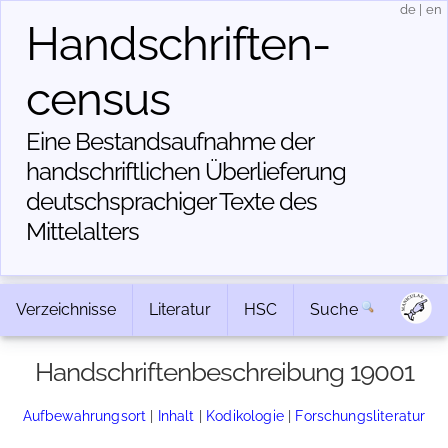
de
|
en
Handschriften­
census
Eine Bestandsaufnahme der
handschriftlichen Über­lieferung
deutschsprachiger Texte des
Mittelalters
Verzeichnisse
Literatur
HSC
Suche
Handschriftenbeschreibung 19001
Aufbewahrungsort
|
Inhalt
|
Kodikologie
|
Forschungsliteratur