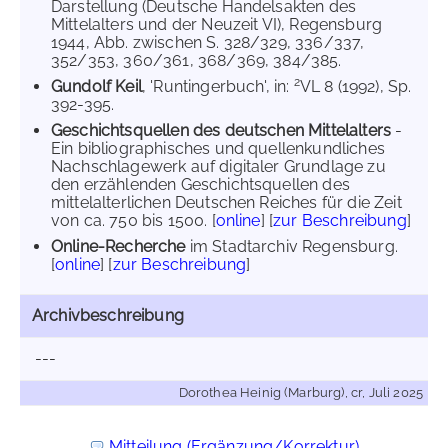
Darstellung (Deutsche Handelsakten des
Mittelalters und der Neuzeit VI), Regensburg
1944, Abb. zwischen S. 328/329, 336/337,
352/353, 360/361, 368/369, 384/385.
2
Gundolf Keil
, 'Runtingerbuch', in:
VL 8 (1992), Sp.
392-395.
Geschichtsquellen des deutschen Mittelalters
-
Ein bibliographisches und quellenkundliches
Nachschlagewerk auf digitaler Grundlage zu
den erzählenden Geschichtsquellen des
mittelalterlichen Deutschen Reiches für die Zeit
von ca. 750 bis 1500. [
online
] [
zur Beschreibung
]
Online-Recherche
im Stadtarchiv Regensburg.
[
online
] [
zur Beschreibung
]
Archivbeschreibung
---
Dorothea Heinig (Marburg), cr, Juli 2025
Mitteilung (Ergänzung/Korrektur)