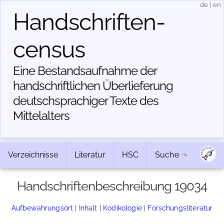
de
|
en
Handschriften­
census
Eine Bestandsaufnahme der
handschriftlichen Über­lieferung
deutschsprachiger Texte des
Mittelalters
Verzeichnisse
Literatur
HSC
Suche
Handschriftenbeschreibung 19034
Aufbewahrungsort
|
Inhalt
|
Kodikologie
|
Forschungsliteratur