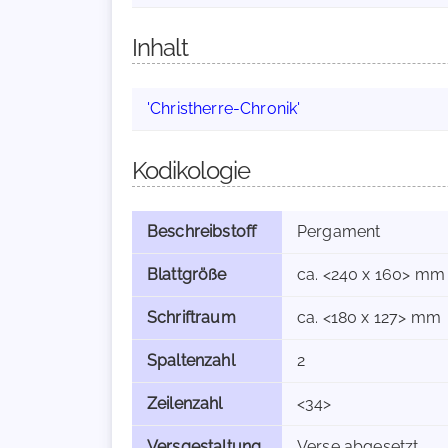
Inhalt
'Christherre-Chronik'
Kodikologie
Beschreibstoff
Pergament
Blattgröße
ca. <240 x 160> mm
Schriftraum
ca. <180 x 127> mm
Spaltenzahl
2
Zeilenzahl
<34>
Versgestaltung
Verse abgesetzt