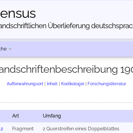
census
dschriftlichen Über­lieferung deutschsprachi
che
andschriftenbeschreibung 19
Aufbewahrungsort
|
Inhalt
|
Kodikologie
|
Forschungsliteratur
Art
Umfang
-2
Fragment
2 Querstreifen eines Doppelblattes