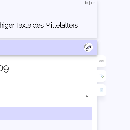
de
|
en
ger Texte des Mittelalters
09