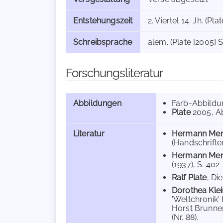
Entstehungszeit
2. Viertel 14. Jh. (Pla
Schreibsprache
alem. (Plate [2005] S
Forschungsliteratur
Abbildungen
Farb-Abbild
Plate
2005
, A
Literatur
Hermann Men
(Handschriften
Hermann Men
(1937), S. 402
Ralf Plate
, Di
Dorothea Klei
'Weltchronik'
Horst Brunner,
(Nr. 88).