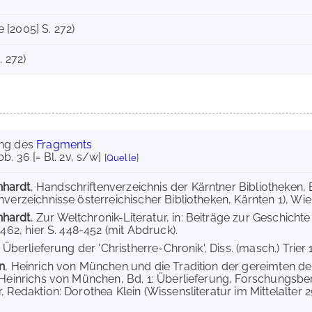
te [2005] S. 272)
. 272)
ung des
Fragments
bb. 36 [= Bl. 2v, s/w]
[
Quelle
]
hardt
, Handschriftenverzeichnis der Kärntner Bibliotheken, B
verzeichnisse österreichischer Bibliotheken, Kärnten 1), Wien 
hardt
, Zur Weltchronik-Literatur, in: Beiträge zur Geschich
-462, hier S. 448-452 (mit Abdruck).
e Überlieferung der 'Christherre-Chronik', Diss. (masch.) Trier 
n
, Heinrich von München und die Tradition der gereimten deu
 Heinrichs von München, Bd. 1: Überlieferung, Forschungsbe
 Redaktion: Dorothea Klein (Wissensliteratur im Mittelalter 29