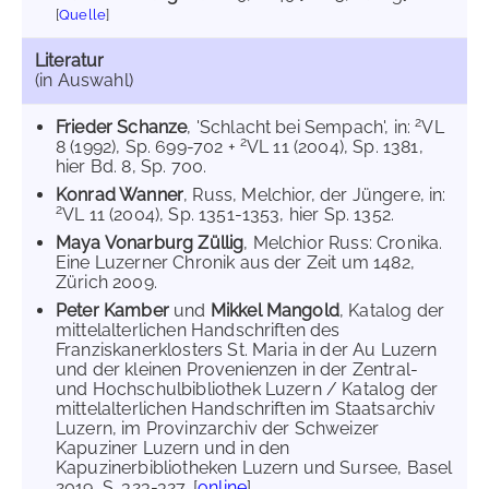
[
Quelle
]
Literatur
(in Auswahl)
2
Frieder Schanze
, 'Schlacht bei Sempach', in:
VL
2
8 (1992), Sp. 699-702 +
VL 11 (2004), Sp. 1381,
hier Bd. 8, Sp. 700.
Konrad Wanner
, Russ, Melchior, der Jüngere, in:
2
VL 11 (2004), Sp. 1351-1353, hier Sp. 1352.
Maya Vonarburg Züllig
, Melchior Russ: Cronika.
Eine Luzerner Chronik aus der Zeit um 1482,
Zürich 2009.
Peter Kamber
und
Mikkel Mangold
, Katalog der
mittelalterlichen Handschriften des
Franziskanerklosters St. Maria in der Au Luzern
und der kleinen Provenienzen in der Zentral-
und Hochschulbibliothek Luzern / Katalog der
mittelalterlichen Handschriften im Staatsarchiv
Luzern, im Provinzarchiv der Schweizer
Kapuziner Luzern und in den
Kapuzinerbibliotheken Luzern und Sursee, Basel
2019, S. 323-327. [
online
]