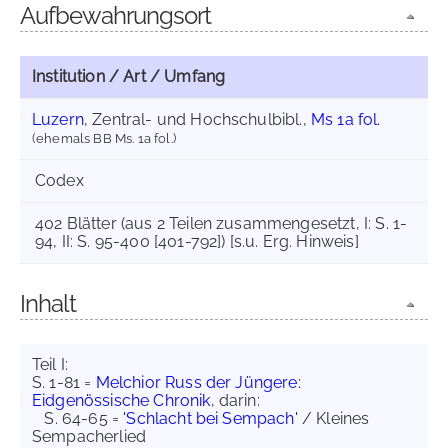
Aufbewahrungsort
Institution / Art / Umfang
Luzern
, Zentral- und Hochschulbibl.,
Ms 1a fol.
(ehemals BB Ms. 1a fol.)
Codex
402 Blätter (aus 2 Teilen zusammengesetzt, I: S. 1-
94, II: S. 95-400 [401-792]) [s.u. Erg. Hinweis]
Inhalt
Teil I:
S. 1-81 =
Melchior Russ der Jüngere:
Eidgenössische Chronik
, darin:
S. 64-65 =
'Schlacht bei Sempach'
/ Kleines
Sempacherlied