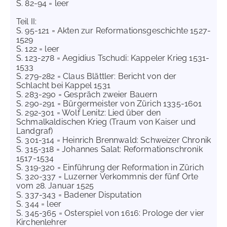
S. 82-94 = leer
Teil II:
S. 95-121 = Akten zur Reformationsgeschichte 1527-
1529
S. 122 = leer
S. 123-278 = Aegidius Tschudi: Kappeler Krieg 1531-
1533
S. 279-282 = Claus Blättler: Bericht von der
Schlacht bei Kappel 1531
S. 283-290 = Gespräch zweier Bauern
S. 290-291 = Bürgermeister von Zürich 1335-1601
S. 292-301 = Wolf Lenitz: Lied über den
Schmalkaldischen Krieg (Traum von Kaiser und
Landgraf)
S. 301-314 = Heinrich Brennwald: Schweizer Chronik
S. 315-318 = Johannes Salat: Reformationschronik
1517-1534
S. 319-320 = Einführung der Reformation in Zürich
S. 320-337 = Luzerner Verkommnis der fünf Orte
vom 28. Januar 1525
S. 337-343 = Badener Disputation
S. 344 = leer
S. 345-365 = Osterspiel von 1616: Prologe der vier
Kirchenlehrer