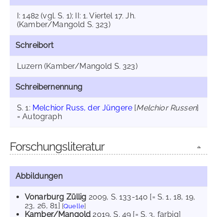
I: 1482 (vgl. S. 1); II: 1. Viertel 17. Jh.
(Kamber/Mangold S. 323)
Schreibort
Luzern (Kamber/Mangold S. 323)
Schreibernennung
S. 1:
Melchior Russ, der Jüngere
[
Melchior Russen
]
= Autograph
Forschungsliteratur
Abbildungen
Vonarburg Züllig
2009
, S. 133-140 [= S. 1, 18, 19,
23, 26, 81]
[
Quelle
]
Kamber/Mangold
2019
, S. 49 [= S. 3, farbig]