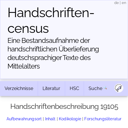
de
|
en
Handschriften­
census
Eine Bestandsaufnahme der
handschriftlichen Über­lieferung
deutschsprachiger Texte des
Mittelalters
Verzeichnisse
Literatur
HSC
Suche
Handschriftenbeschreibung 19105
Aufbewahrungsort
|
Inhalt
|
Kodikologie
|
Forschungsliteratur