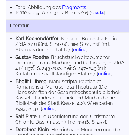
Farb-Abbildung des
Fragments
Plate
2005
, Abb. 34 [= Bl. 1r, s/w]
[
Quelle
]
Literatur
Karl Kochendörffer
, Kasseler Bruchstücke, in:
ZfdA 27 (1883), S. 91-96, hier S. 91, 93f. (mit
Abdruck der Blatthälfte). [
online
]
Gustav Roethe
, Bruchstücke altdeutscher
Dichtungen aus Marburg und Göttingen, in: ZfdA
41 (1897), S. 243-260, hier S. 247-249 (mit
Kollation des vollständigen Blattes). [
online
]
Birgitt Hilberg
, Manuscripta Poetica et
Romanensia. Manuscripta Theatralia (Die
Handschriften der Gesamthochschulbibliothek
Kassel - Landesbibliothek und Murhardsche
Bibliothek der Stadt Kassel 4,2), Wiesbaden
1993, S. 31. [
online
]
Ralf Plate
, Die Überlieferung der 'Christherre-
Chronik', Diss. (masch.) Trier 1996, S. 257f.
Dorothea Klein
, Heinrich von München und die