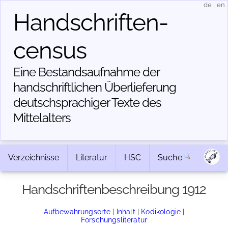
de
|
en
Handschriften­
census
Eine Bestandsaufnahme der
handschriftlichen Über­lieferung
deutschsprachiger Texte des
Mittelalters
Verzeichnisse
Literatur
HSC
Suche
Handschriftenbeschreibung 1912
Aufbewahrungsorte
|
Inhalt
|
Kodikologie
|
Forschungsliteratur