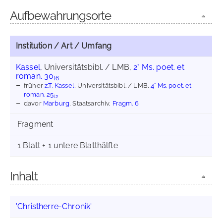
Aufbewahrungsorte
Institution / Art / Umfang
Kassel
, Universitätsbibl. / LMB,
2° Ms. poet. et
roman. 30
[6
früher
z.T. Kassel
, Universitätsbibl. / LMB,
4° Ms. poet. et
roman. 25
[2
davor
Marburg
, Staatsarchiv,
Fragm. 6
Fragment
1 Blatt + 1 untere Blatthälfte
Inhalt
'Christherre-Chronik'