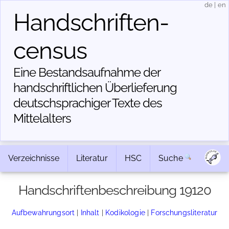
de
|
en
Handschriften­
census
Eine Bestandsaufnahme der
handschriftlichen Über­lieferung
deutschsprachiger Texte des
Mittelalters
Verzeichnisse
Literatur
HSC
Suche
Handschriftenbeschreibung 19120
Aufbewahrungsort
|
Inhalt
|
Kodikologie
|
Forschungsliteratur