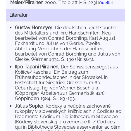
Meier/Piirainen
2000
, Titelblatt [= S. 223]
[
Quelle
]
Literatur
Gustav Homeyer
, Die deutschen Rechtsbücher
des Mittelalters und ihre Handschriften. Neu
bearbeitet von Conrad Borchling, Karl August
Eckhardt und Julius von Gierke, Zweite
Abteilung: Verzeichnis der Handschriften,
bearbeitet von Conrad Borchling und Julius von
Gierke, Weimar 1931, S. 130 (Nr. 563).
Ilpo Tapani Piirainen
, Der Schwabenspiegel aus
Košice/Kaschau. Ein Beitrag zum
Frühneuhochdeutschen in der Slowakei, in:
Festschrift für Siegfried Grosse zum 60.
Geburtstag, hg. von Werner Besch u.a.
(Göppinger Arbeiten zur Germanistik 423),
Göppingen 1984, S. 183-193.
Július Sopko
, Kódexy a neúplne zachované
rukopisy v slovenských knižniciach / Codices ac
Fragmenta Codicum Bibliothecarum Slovaciae
(Kódexy slovenskej proveniencie III / Codices
qui in Bibliothecis Slovaciae asservantur ac olim