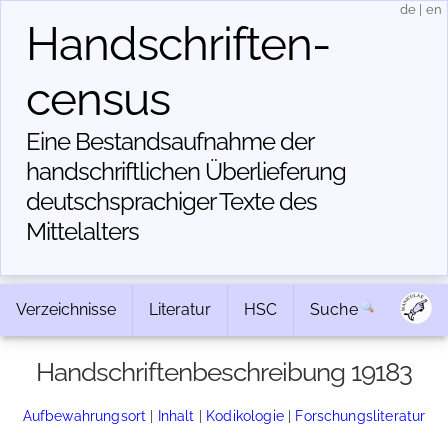
de
|
en
Handschriften­
census
Eine Bestandsaufnahme der
handschriftlichen Über­lieferung
deutschsprachiger Texte des
Mittelalters
Verzeichnisse
Literatur
HSC
Suche
Handschriftenbeschreibung 19183
Aufbewahrungsort
|
Inhalt
|
Kodikologie
|
Forschungsliteratur