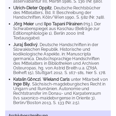
asservabantur III), Martin 1986, S. 136 (Nr. 580).
Ulrich-Dieter Oppitz
, Deutsche Rechtsbücher
des Mittelalters, Bd. II: Beschreibung der
Handschriften, Köln/Wien 1990, S. 582 (Nr. 748).
Jörg Meier
und
Ilpo Tapani Piirainen
(Hg.), Der
Schwabenspiegel aus Kaschau (Beiträge zur
Editionsphilologie 1), Berlin 2000 (mit
Textausgabe).
Juraj Šedivý
, Deutsche Handschriften in der
Slowakischen Republik. Historische und
kodikologische Aspekte, in: Manuscripta
germanica. Deutschsprachige Handschriften
des Mittelalters in Bibliotheken und Archiven
Osteuropas, hg. von Astrid Breith u.a. (ZfdA.
Beiheft 15), Stuttgart 2012, S. 167-181, hier S. 178.
Katalin Gönczi
,
Wieland Carls
unter Mitarbeit von
Inge Bily
, Sächsisch-magdeburgisches Recht in
Ungarn und Rumänien. Autonomie und
Rechtstransfer im Donau- und Karpatenraum
(Ivs saxonico-maidebvrgense in Oriente 3),
Berlin/Boston 2013, S. 133 (Nr. 2.5).
Archivbeschreibung