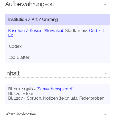
Aufbewahrungsort
Institution / Art / Umfang
Kaschau / Košice (Slowakei)
, Stadtarchiv,
Cod. 1-I
Eb
Codex
120 Blätter
Inhalt
Bl. 2ra-119vb =
'Schwabenspiegel'
Bl. 120r = leer
Bl. 120v = Spruch, Notizen (teilw. lat.), Federproben
Kodikologie