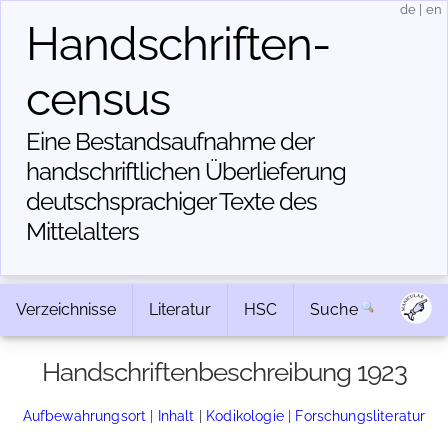
de
|
en
Handschriften­
census
Eine Bestandsaufnahme der
handschriftlichen Über­lieferung
deutschsprachiger Texte des
Mittelalters
Verzeichnisse
Literatur
HSC
Suche
Handschriftenbeschreibung 1923
Aufbewahrungsort
|
Inhalt
|
Kodikologie
|
Forschungsliteratur