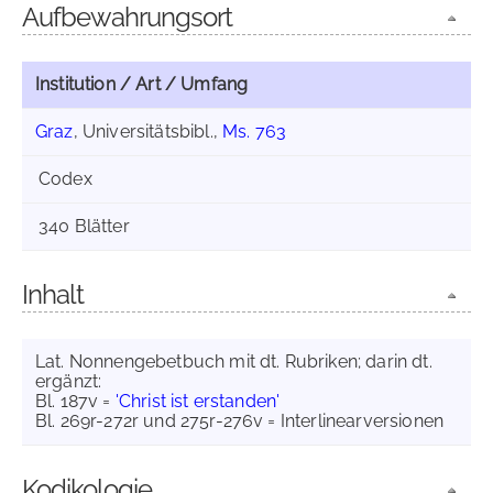
Aufbewahrungsort
Institution / Art / Umfang
Graz
, Universitätsbibl.,
Ms. 763
Codex
340 Blätter
Inhalt
Lat. Nonnengebetbuch mit dt. Rubriken; darin dt.
ergänzt:
Bl. 187v =
'Christ ist erstanden'
Bl. 269r-272r und 275r-276v = Interlinearversionen
Kodikologie