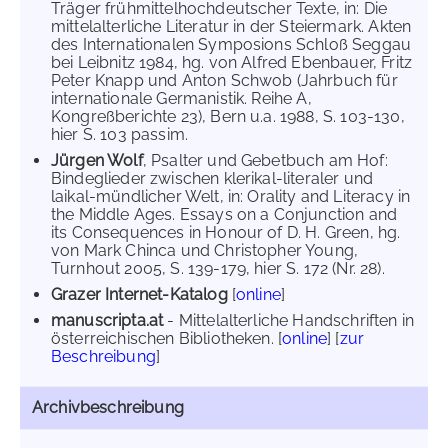
Träger frühmittelhochdeutscher Texte, in: Die
mittelalterliche Literatur in der Steiermark. Akten
des Internationalen Symposions Schloß Seggau
bei Leibnitz 1984, hg. von Alfred Ebenbauer, Fritz
Peter Knapp und Anton Schwob (Jahrbuch für
internationale Germanistik. Reihe A,
Kongreßberichte 23), Bern u.a. 1988, S. 103-130,
hier S. 103 passim.
Jürgen Wolf
, Psalter und Gebetbuch am Hof:
Bindeglieder zwischen klerikal-literaler und
laikal-mündlicher Welt, in: Orality and Literacy in
the Middle Ages. Essays on a Conjunction and
its Consequences in Honour of D. H. Green, hg.
von Mark Chinca und Christopher Young,
Turnhout 2005, S. 139-179, hier S. 172 (Nr. 28).
Grazer Internet-Katalog
[
online
]
manuscripta.at
- Mittelalterliche Handschriften in
österreichischen Bibliotheken. [
online
] [
zur
Beschreibung
]
Archivbeschreibung