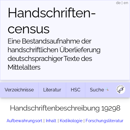
de
|
en
Handschriften­
census
Eine Bestandsaufnahme der
handschriftlichen Über­lieferung
deutschsprachiger Texte des
Mittelalters
Verzeichnisse
Literatur
HSC
Suche
Handschriftenbeschreibung 19298
Aufbewahrungsort
|
Inhalt
|
Kodikologie
|
Forschungsliteratur