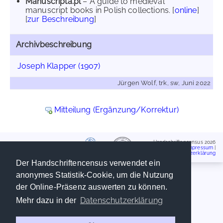
Manuscripta.pl
– A guide to medieval
manuscript books in Polish collections. [
online
]
[
zur Beschreibung
]
Archivbeschreibung
Joseph Klapper (1907)
Jürgen Wolf, trk, sw, Juni 2022
Mitteilung (Ergänzung/Korrektur)
Handschriftencensus 2026
Impressum
|
Datenschutzerklärung
Der Handschriftencensus verwendet ein
anonymes Statistik-Cookie, um die Nutzung
der Online-Präsenz auswerten zu können.
Datenschutzerklärung
Mehr dazu in der