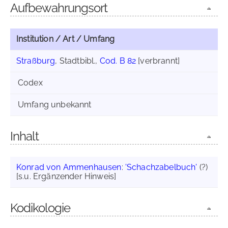
Aufbewahrungsort
Institution / Art / Umfang
Straßburg
, Stadtbibl.,
Cod. B 82
[verbrannt]
Codex
Umfang unbekannt
Inhalt
Konrad von Ammenhausen
:
'Schachzabelbuch'
(?)
[s.u. Ergänzender Hinweis]
Kodikologie