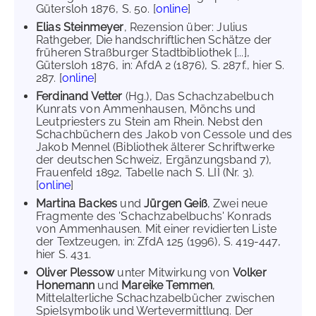
Gütersloh 1876, S. 50. [
online
]
Elias Steinmeyer
, Rezension über: Julius
Rathgeber, Die handschriftlichen Schätze der
früheren Straßburger Stadtbibliothek [...],
Gütersloh 1876, in: AfdA 2 (1876), S. 287f., hier S.
287. [
online
]
Ferdinand Vetter
(Hg.), Das Schachzabelbuch
Kunrats von Ammenhausen, Mönchs und
Leutpriesters zu Stein am Rhein. Nebst den
Schachbüchern des Jakob von Cessole und des
Jakob Mennel (Bibliothek älterer Schriftwerke
der deutschen Schweiz, Ergänzungsband 7),
Frauenfeld 1892, Tabelle nach S. LII (Nr. 3).
[
online
]
Martina Backes
und
Jürgen Geiß
, Zwei neue
Fragmente des 'Schachzabelbuchs' Konrads
von Ammenhausen. Mit einer revidierten Liste
der Textzeugen, in: ZfdA 125 (1996), S. 419-447,
hier S. 431.
Oliver Plessow
unter Mitwirkung von
Volker
Honemann
und
Mareike Temmen
,
Mittelalterliche Schachzabelbücher zwischen
Spielsymbolik und Wertevermittlung. Der