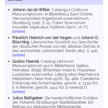
Johann Jacob Witter
, Catalogus Codicum
Manuscriptorum, in Bibliotheca Sacri Ordinis
Hierosolymitani Argentorati asservatorum,
Straßburg 1746, S. 15. ["Liber Scaccorum
moraliter explicatus rhythmis Germ. ch. f."].
[
online
]
Friedrich Heinrich von der Hagen
und
Johann G.
Büsching
, Literarischer Grundriß zur Geschichte
der deutschen Poesie von der ältesten Zeit bis in
das sechzehnte Jahrhundert, Berlin 1812, S. 426.
[
online
]
Gustav Haenel
, Catalogi Librorum
Manuscriptorum qui in Bibliothecis Galliae,
Helvetiae, Belgii, Britanniae maioris, Hispaniae,
Lusitaniae asservantur, Leipzig 1830 (Nachdruck
Hildesheim/New York 1976), Sp. 468. ["Geistliche
Erklärung des Schachspiels, geschr. a. 1339; fol.;
it. in Reimen, geschr. 1414; fol. (2 exempl.)"].
[
online
]
Julius Rathgeber
, Die handschriftlichen Schätze
der früheren Straßburger Stadtbibliothek. Ein
Beitrag zur elsässischen Bibliographie,