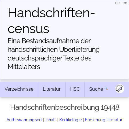
de
|
en
Handschriften­
census
Eine Bestandsaufnahme der
handschriftlichen Über­lieferung
deutschsprachiger Texte des
Mittelalters
Verzeichnisse
Literatur
HSC
Suche
Handschriftenbeschreibung 19448
Aufbewahrungsort
|
Inhalt
|
Kodikologie
|
Forschungsliteratur