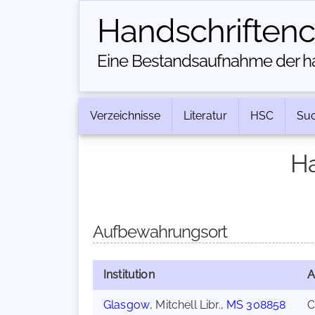
Handschriften­
Eine Bestandsaufnahme der han
Verzeichnisse
Literatur
HSC
Su
Ha
Aufbewahrungsort
Institution
A
Glasgow
, Mitchell Libr.,
MS 308858
C