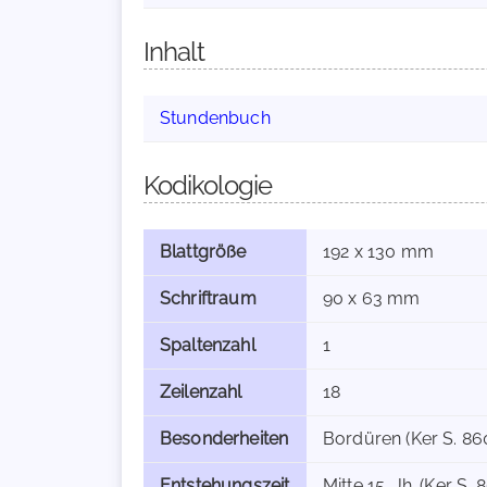
Inhalt
Stundenbuch
Kodikologie
Blattgröße
192 x 130 mm
Schriftraum
90 x 63 mm
Spaltenzahl
1
Zeilenzahl
18
Besonderheiten
Bordüren (Ker S. 86
Entstehungszeit
Mitte 15. Jh. (Ker S. 