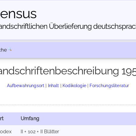
census
dschriftlichen Über­lieferung deutschsprachi
che
ndschriftenbeschreibung 19
Aufbewahrungsort
|
Inhalt
|
Kodikologie
|
Forschungsliteratur
rt
Umfang
odex
II + 102 + II Blätter