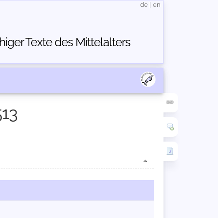
de
|
en
ger Texte des Mittelalters
513