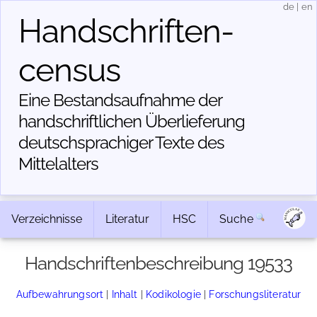
de
|
en
Handschriften­
census
Eine Bestandsaufnahme der
handschriftlichen Über­lieferung
deutschsprachiger Texte des
Mittelalters
Verzeichnisse
Literatur
HSC
Suche
Handschriftenbeschreibung 19533
Aufbewahrungsort
|
Inhalt
|
Kodikologie
|
Forschungsliteratur