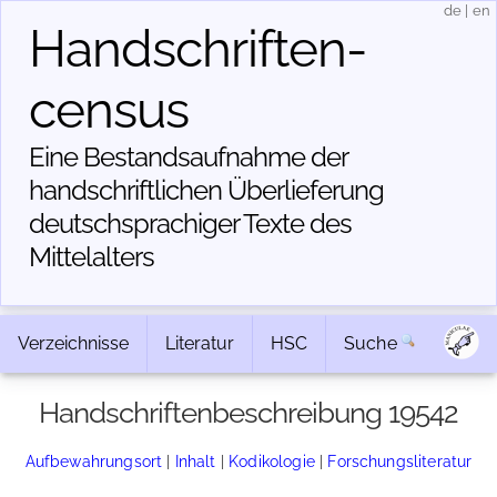
de
|
en
Handschriften­
census
Eine Bestandsaufnahme der
handschriftlichen Über­lieferung
deutschsprachiger Texte des
Mittelalters
Verzeichnisse
Literatur
HSC
Suche
Handschriftenbeschreibung 19542
Aufbewahrungsort
|
Inhalt
|
Kodikologie
|
Forschungsliteratur