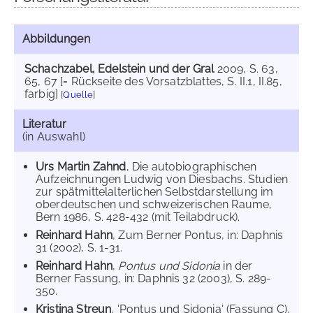
Abbildungen
Schachzabel, Edelstein und der Gral
2009
, S. 63,
65, 67 [= Rückseite des Vorsatzblattes, S. II.1, II.85,
farbig]
[
Quelle
]
Literatur
(in Auswahl)
Urs Martin Zahnd
, Die autobiographischen
Aufzeichnungen Ludwig von Diesbachs. Studien
zur spätmittelalterlichen Selbstdarstellung im
oberdeutschen und schweizerischen Raume,
Bern 1986, S. 428-432 (mit Teilabdruck).
Reinhard Hahn
, Zum Berner Pontus, in: Daphnis
31 (2002), S. 1-31.
Reinhard Hahn
,
Pontus und Sidonia
in der
Berner Fassung, in: Daphnis 32 (2003), S. 289-
350.
Kristina Streun
, 'Pontus und Sidonia' (Fassung C),