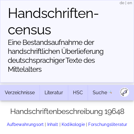
de
|
en
Handschriften­
census
Eine Bestandsaufnahme der
handschriftlichen Über­lieferung
deutschsprachiger Texte des
Mittelalters
Verzeichnisse
Literatur
HSC
Suche
Handschriftenbeschreibung 19648
Aufbewahrungsort
|
Inhalt
|
Kodikologie
|
Forschungsliteratur