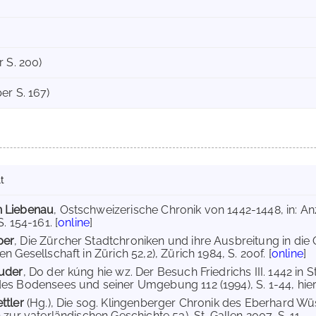
 S. 200)
er S. 167)
t
 Liebenau
, Ostschweizerische Chronik von 1442-1448, in: An
S. 154-161. [
online
]
per
, Die Zürcher Stadtchroniken und ihre Ausbreitung in die
n Gesellschaft in Zürich 52,2), Zürich 1984, S. 200f. [
online
]
tuder
, Do der kúng hie wz. Der Besuch Friedrichs III. 1442 in St
es Bodensees und seiner Umgebung 112 (1994), S. 1-44, hier 
ttler
(Hg.), Die sog. Klingenberger Chronik des Eberhard Wü
 zur vaterländischen Geschichte 53), St. Gallen 2007, S. 11.