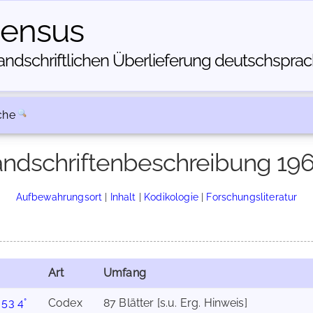
census
dschriftlichen Über­lieferung deutschsprachi
che
ndschriftenbeschreibung 19
Aufbewahrungsort
|
Inhalt
|
Kodikologie
|
Forschungsliteratur
Art
Umfang
 53 4°
Codex
87 Blätter [s.u. Erg. Hinweis]