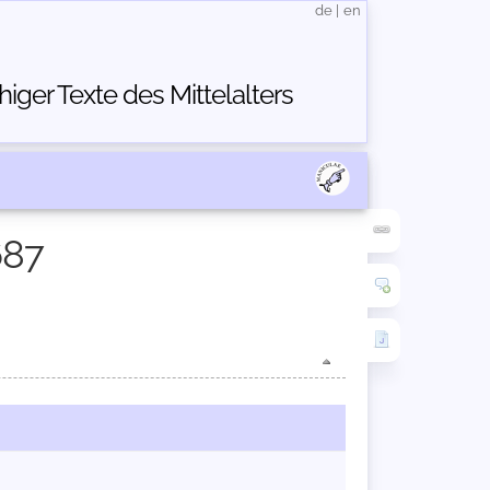
de
|
en
ger Texte des Mittelalters
687