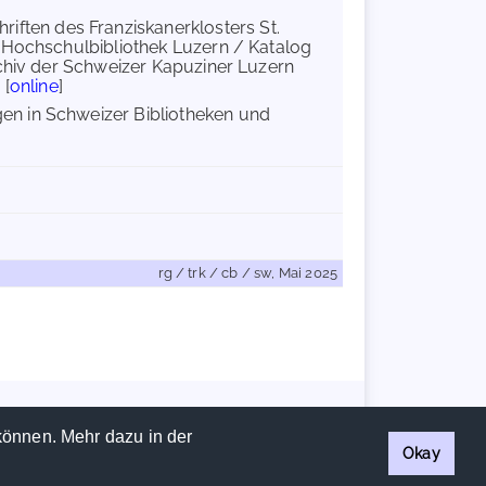
hriften des Franziskanerklosters St.
d Hochschulbibliothek Luzern / Katalog
rchiv der Schweizer Kapuziner Luzern
 [
online
]
n in Schweizer Bibliotheken und
rg / trk / cb / sw, Mai 2025
Handschriftencensus 2026 |
Impressum
|
Datenschutzerklärung
können. Mehr dazu in der
Okay