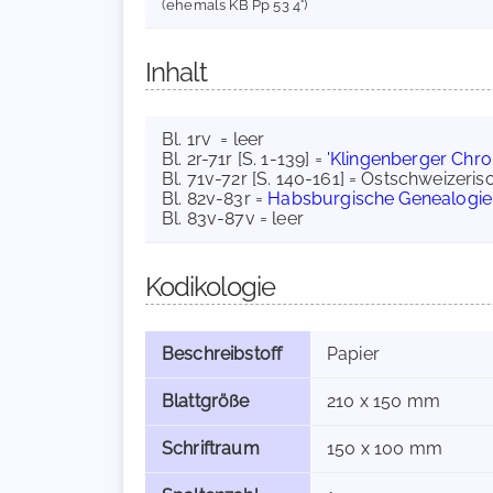
(ehemals KB Pp 53 4°)
Inhalt
Bl. 1rv = leer
Bl. 2r-71r [S. 1-139] =
'Klingenberger Chron
Bl. 71v-72r [S. 140-161] = Ostschweizer
Bl. 82v-83r =
Habsburgische Genealogie
Bl. 83v-87v = leer
Kodikologie
Beschreibstoff
Papier
Blattgröße
210 x 150 mm
Schriftraum
150 x 100 mm