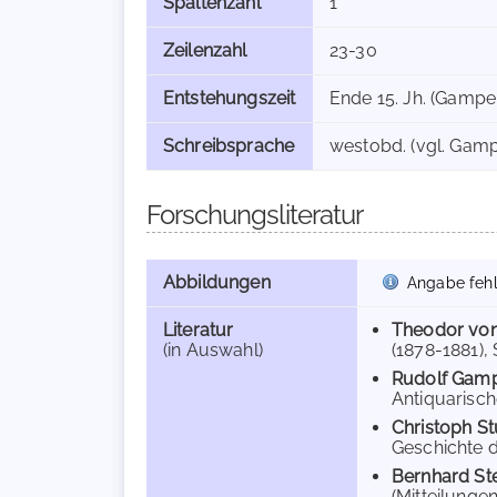
Spaltenzahl
1
Zeilenzahl
23-30
Entstehungszeit
Ende 15. Jh. (Gamper
Schreibsprache
westobd. (vgl. Gamp
Forschungsliteratur
Abbildungen
Angabe fehl
Literatur
Theodor von
(in Auswahl)
(1878-1881), 
Rudolf Gam
Antiquarische
Christoph S
Geschichte d
Bernhard Ste
(Mitteilungen