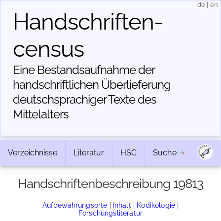
de
|
en
Handschriften­
census
Eine Bestandsaufnahme der
handschriftlichen Über­lieferung
deutschsprachiger Texte des
Mittelalters
Verzeichnisse
Literatur
HSC
Suche
Handschriftenbeschreibung 19813
Aufbewahrungsorte
|
Inhalt
|
Kodikologie
|
Forschungsliteratur