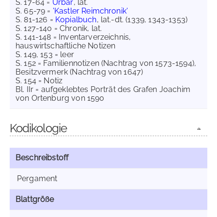
S. 17-64 =
Urbar
, lat.
S. 65-79 =
'Kastler Reimchronik'
S. 81-126 =
Kopialbuch
, lat.-dt. (1339, 1343-1353)
S. 127-140 = Chronik, lat.
S. 141-148 = Inventarverzeichnis,
hauswirtschaftliche Notizen
S. 149, 153 = leer
S. 152 = Familiennotizen (Nachtrag von 1573-1594),
Besitzvermerk (Nachtrag von 1647)
S. 154 = Notiz
Bl. IIr = aufgeklebtes Porträt des Grafen Joachim
von Ortenburg von 1590
Kodikologie
Beschreibstoff
Pergament
Blattgröße