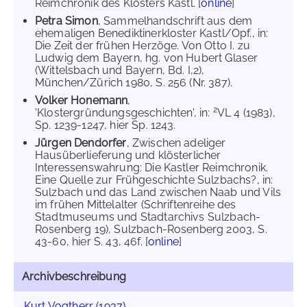
Reimchronik des Klosters Kastl. [
online
]
Petra Simon
, Sammelhandschrift aus dem
ehemaligen Benediktinerkloster Kastl/Opf., in:
Die Zeit der frühen Herzöge. Von Otto I. zu
Ludwig dem Bayern, hg. von Hubert Glaser
(Wittelsbach und Bayern, Bd. I,2),
München/Zürich 1980, S. 256 (Nr. 387).
Volker Honemann
,
2
'Klostergründungsgeschichten', in:
VL 4 (1983),
Sp. 1239-1247, hier Sp. 1243.
Jürgen Dendorfer
, Zwischen adeliger
Hausüberlieferung und klösterlicher
Interessenswahrung: Die Kastler Reimchronik.
Eine Quelle zur Frühgeschichte Sulzbachs?, in:
Sulzbach und das Land zwischen Naab und Vils
im frühen Mittelalter (Schriftenreihe des
Stadtmuseums und Stadtarchivs Sulzbach-
Rosenberg 19), Sulzbach-Rosenberg 2003, S.
43-60, hier S. 43, 46f. [
online
]
Archivbeschreibung
Kurt Vogtherr (1937)