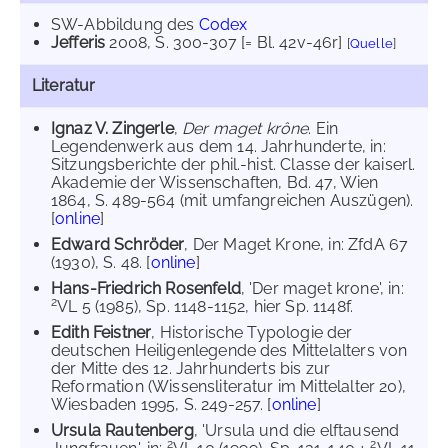
SW-Abbildung des
Codex
Jefferis
2008
, S. 300-307 [= Bl. 42v-46r]
[
Quelle
]
Literatur
Ignaz V. Zingerle
,
Der maget krône
. Ein
Legendenwerk aus dem 14. Jahrhunderte, in:
Sitzungsberichte der phil.-hist. Classe der kaiserl.
Akademie der Wissenschaften, Bd. 47, Wien
1864, S. 489-564 (mit umfangreichen Auszügen).
[
online
]
Edward Schröder
, Der Maget Krone, in: ZfdA 67
(1930), S. 48. [
online
]
Hans-Friedrich Rosenfeld
, 'Der maget krone', in:
2
VL 5 (1985), Sp. 1148-1152, hier Sp. 1148f.
Edith Feistner
, Historische Typologie der
deutschen Heiligenlegende des Mittelalters von
der Mitte des 12. Jahrhunderts bis zur
Reformation (Wissensliteratur im Mittelalter 20),
Wiesbaden 1995, S. 249-257. [
online
]
Ursula Rautenberg
, 'Ursula und die elftausend
2
2