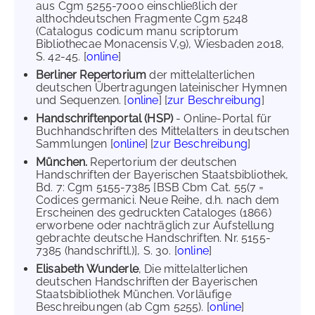
aus Cgm 5255-7000 einschließlich der
althochdeutschen Fragmente Cgm 5248
(Catalogus codicum manu scriptorum
Bibliothecae Monacensis V,9), Wiesbaden 2018,
S. 42-45. [
online
]
Berliner Repertorium
der mittelalterlichen
deutschen Übertragungen lateinischer Hymnen
und Sequenzen. [
online
] [
zur Beschreibung
]
Handschriftenportal (HSP)
- Online-Portal für
Buchhandschriften des Mittelalters in deutschen
Sammlungen [
online
] [
zur Beschreibung
]
München.
Repertorium der deutschen
Handschriften der Bayerischen Staatsbibliothek,
Bd. 7: Cgm 5155-7385 [BSB Cbm Cat. 55(7 =
Codices germanici. Neue Reihe, d.h. nach dem
Erscheinen des gedruckten Cataloges (1866)
erworbene oder nachträglich zur Aufstellung
gebrachte deutsche Handschriften. Nr. 5155-
7385 (handschriftl.)], S. 30. [
online
]
Elisabeth Wunderle
, Die mittelalterlichen
deutschen Handschriften der Bayerischen
Staatsbibliothek München. Vorläufige
Beschreibungen (ab Cgm 5255). [
online
]