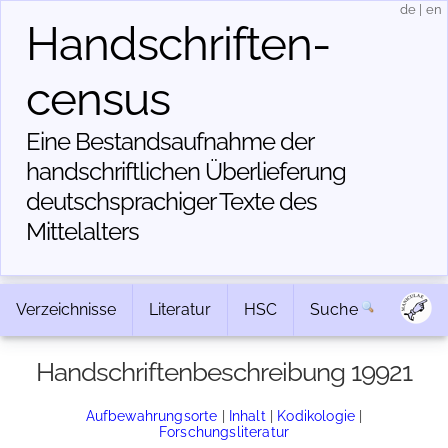
de
|
en
Handschriften­
census
Eine Bestandsaufnahme der
handschriftlichen Über­lieferung
deutschsprachiger Texte des
Mittelalters
Verzeichnisse
Literatur
HSC
Suche
Handschriftenbeschreibung 19921
Aufbewahrungsorte
|
Inhalt
|
Kodikologie
|
Forschungsliteratur