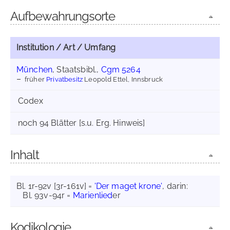
Aufbewahrungsorte
Institution / Art / Umfang
München
, Staatsbibl.,
Cgm 5264
früher
Privatbesitz
Leopold Ettel, Innsbruck
Codex
noch 94 Blätter [s.u. Erg. Hinweis]
Inhalt
Bl. 1r-92v [3r-161v] =
'Der maget krone'
, darin:
Bl. 93v-94r =
Marienlied
er
Kodikologie