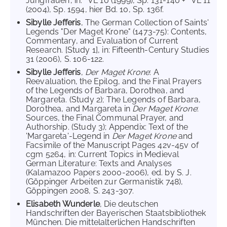
Jungfrauen', in:
VL 10 (1999), Sp. 131-140 +
VL 11
(2004), Sp. 1594, hier Bd. 10, Sp. 136f.
Sibylle Jefferis
, The German Collection of Saints'
Legends "Der Maget Krone" (1473-75): Contents,
Commentary, and Evaluation of Current
Research. [Study 1], in: Fifteenth-Century Studies
31 (2006), S. 106-122.
Sibylle Jefferis
,
Der Maget Krone
: A
Reevaluation, the Epilog, and the Final Prayers
of the Legends of Barbara, Dorothea, and
Margareta. (Study 2); The Legends of Barbara,
Dorothea, and Margareta in
Der Maget Krone
:
Sources, the Final Communal Prayer, and
Authorship. (Study 3); Appendix: Text of the
'Margareta'-Legend in
Der Maget Krone
and
Facsimile of the Manuscript Pages 42v-45v of
cgm 5264, in: Current Topics in Medieval
German Literature: Texts and Analyses
(Kalamazoo Papers 2000-2006), ed. by S. J.
(Göppinger Arbeiten zur Germanistik 748),
Göppingen 2008, S. 243-307.
Elisabeth Wunderle
, Die deutschen
Handschriften der Bayerischen Staatsbibliothek
München. Die mittelalterlichen Handschriften