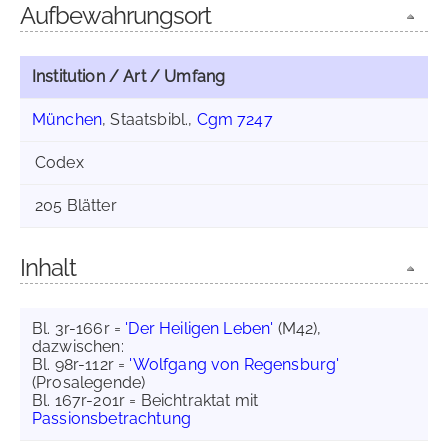
Aufbewahrungsort
Institution / Art / Umfang
München
, Staatsbibl.,
Cgm 7247
Codex
205 Blätter
Inhalt
Bl. 3r-166r =
'Der Heiligen Leben'
(M42),
dazwischen:
Bl. 98r-112r =
'Wolfgang von Regensburg'
(Prosalegende)
Bl. 167r-201r = Beichtraktat mit
Passionsbetrachtung