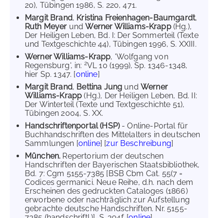
20), Tübingen 1986, S. 220, 471.
Margit Brand
,
Kristina Freienhagen-Baumgardt
,
Ruth Meyer
und
Werner Williams-Krapp
(Hg.),
Der Heiligen Leben, Bd. I: Der Sommerteil (Texte
und Textgeschichte 44), Tübingen 1996, S. XXIII.
Werner Williams-Krapp
, 'Wolfgang von
2
Regensburg', in:
VL 10 (1999), Sp. 1346-1348,
hier Sp. 1347. [
online
]
Margit Brand
,
Bettina Jung
und
Werner
Williams-Krapp
(Hg.), Der Heiligen Leben, Bd. II:
Der Winterteil (Texte und Textgeschichte 51),
Tübingen 2004, S. XX.
Handschriftenportal (HSP)
- Online-Portal für
Buchhandschriften des Mittelalters in deutschen
Sammlungen [
online
] [
zur Beschreibung
]
München.
Repertorium der deutschen
Handschriften der Bayerischen Staatsbibliothek,
Bd. 7: Cgm 5155-7385 [BSB Cbm Cat. 55(7 =
Codices germanici. Neue Reihe, d.h. nach dem
Erscheinen des gedruckten Cataloges (1866)
erworbene oder nachträglich zur Aufstellung
gebrachte deutsche Handschriften. Nr. 5155-
7385 (handschriftl.)], S. 394f. [
online
]