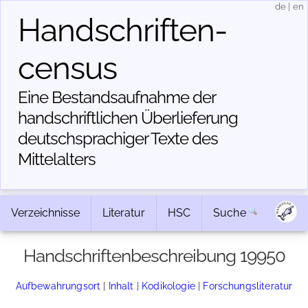
de
|
en
Handschriften­
census
Eine Bestandsaufnahme der
handschriftlichen Über­lieferung
deutschsprachiger Texte des
Mittelalters
Verzeichnisse
Literatur
HSC
Suche
Handschriftenbeschreibung 19950
Aufbewahrungsort
|
Inhalt
|
Kodikologie
|
Forschungsliteratur