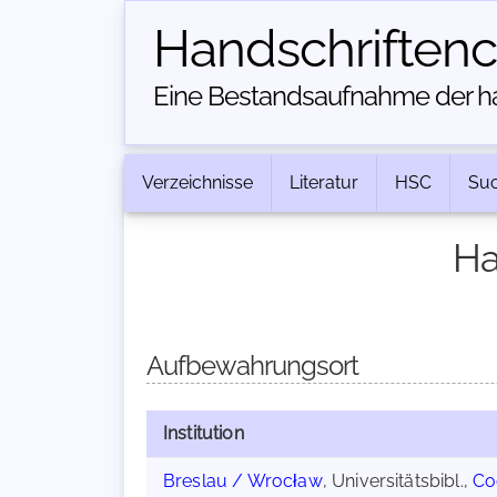
Handschriften­
Eine Bestandsaufnahme der han
Verzeichnisse
Literatur
HSC
Su
Ha
Aufbewahrungsort
Institution
Breslau / Wrocław
, Universitätsbibl.,
Co