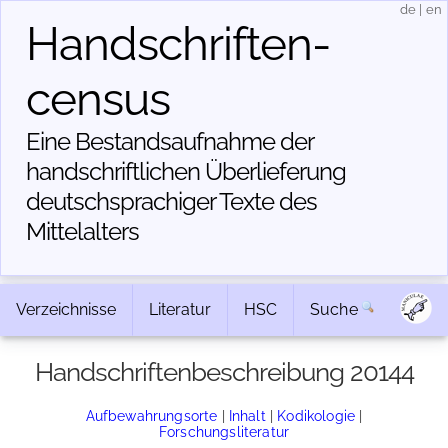
de
|
en
Handschriften­
census
Eine Bestandsaufnahme der
handschriftlichen Über­lieferung
deutschsprachiger Texte des
Mittelalters
Verzeichnisse
Literatur
HSC
Suche
Handschriftenbeschreibung 20144
Aufbewahrungsorte
|
Inhalt
|
Kodikologie
|
Forschungsliteratur