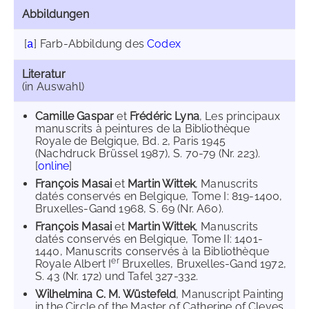
Abbildungen
[
]
Farb-Abbildung des
Codex
a
Literatur
(in Auswahl)
Camille Gaspar
et
Frédéric Lyna
, Les principaux
manuscrits à peintures de la Bibliothèque
Royale de Belgique, Bd. 2, Paris 1945
(Nachdruck Brüssel 1987), S. 70-79 (Nr. 223).
[
online
]
François Masai
et
Martin Wittek
, Manuscrits
datés conservés en Belgique, Tome I: 819-1400,
Bruxelles-Gand 1968, S. 69 (Nr. A60).
François Masai
et
Martin Wittek
, Manuscrits
datés conservés en Belgique, Tome II: 1401-
1440, Manuscrits conservés à la Bibliothèque
er
Royale Albert I
Bruxelles, Bruxelles-Gand 1972,
S. 43 (Nr. 172) und Tafel 327-332.
Wilhelmina C. M. Wüstefeld
, Manuscript Painting
in the Circle of the Master of Catherine of Cleves