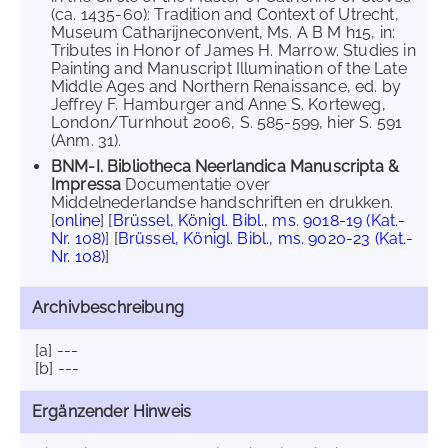
(ca. 1435-60): Tradition and Context of Utrecht,
Museum Catharijneconvent, Ms. A B M h15, in:
Tributes in Honor of James H. Marrow. Studies in
Painting and Manuscript Illumination of the Late
Middle Ages and Northern Renaissance, ed. by
Jeffrey F. Hamburger and Anne S. Korteweg,
London/Turnhout 2006, S. 585-599, hier S. 591
(Anm. 31).
BNM-I. Bibliotheca Neerlandica Manuscripta &
Impressa
Documentatie over
Middelnederlandse handschriften en drukken.
[
online
] [
Brüssel, Königl. Bibl., ms. 9018-19 (Kat.-
Nr. 108)
] [
Brüssel, Königl. Bibl., ms. 9020-23 (Kat.-
Nr. 108)
]
Archivbeschreibung
[a] ---
[b] ---
Ergänzender Hinweis