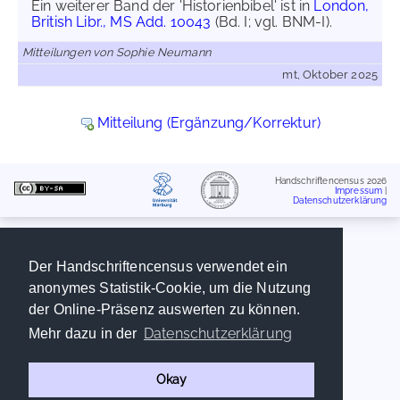
Ein weiterer Band der 'Historienbibel' ist in
London,
British Libr., MS Add. 10043
(Bd. I; vgl. BNM-I).
Mitteilungen von Sophie Neumann
mt, Oktober 2025
Mitteilung (Ergänzung/Korrektur)
Handschriftencensus 2026
Impressum
|
Datenschutzerklärung
Der Handschriftencensus verwendet ein
anonymes Statistik-Cookie, um die Nutzung
der Online-Präsenz auswerten zu können.
Datenschutzerklärung
Mehr dazu in der
Okay