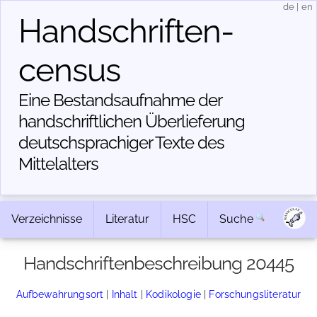
de
|
en
Handschriften­
census
Eine Bestandsaufnahme der
handschriftlichen Über­lieferung
deutschsprachiger Texte des
Mittelalters
Verzeichnisse
Literatur
HSC
Suche
Handschriftenbeschreibung 20445
Aufbewahrungsort
|
Inhalt
|
Kodikologie
|
Forschungsliteratur