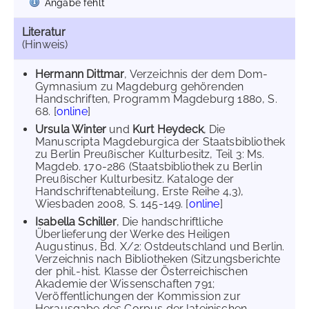
Angabe fehlt
Literatur
(Hinweis)
Hermann Dittmar
, Verzeichnis der dem Dom-
Gymnasium zu Magdeburg gehörenden
Handschriften, Programm Magdeburg 1880, S.
68. [
online
]
Ursula Winter
und
Kurt Heydeck
, Die
Manuscripta Magdeburgica der Staatsbibliothek
zu Berlin Preußischer Kulturbesitz, Teil 3: Ms.
Magdeb. 170-286 (Staatsbibliothek zu Berlin
Preußischer Kulturbesitz. Kataloge der
Handschriftenabteilung, Erste Reihe 4,3),
Wiesbaden 2008, S. 145-149. [
online
]
Isabella Schiller
, Die handschriftliche
Überlieferung der Werke des Heiligen
Augustinus, Bd. X/2: Ostdeutschland und Berlin.
Verzeichnis nach Bibliotheken (Sitzungsberichte
der phil.-hist. Klasse der Österreichischen
Akademie der Wissenschaften 791;
Veröffentlichungen der Kommission zur
Herausgabe des Corpus der lateinischen