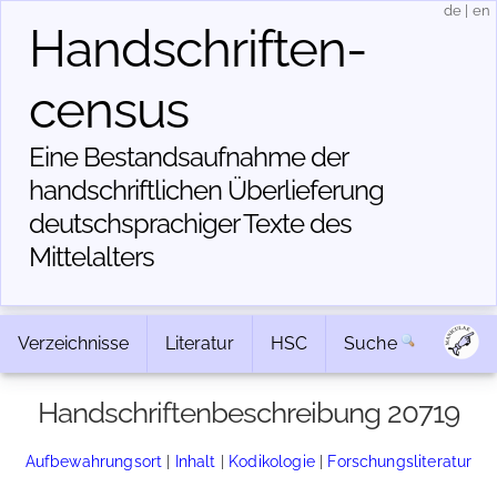
de
|
en
Handschriften­
census
Eine Bestandsaufnahme der
handschriftlichen Über­lieferung
deutschsprachiger Texte des
Mittelalters
Verzeichnisse
Literatur
HSC
Suche
Handschriftenbeschreibung 20719
Aufbewahrungsort
|
Inhalt
|
Kodikologie
|
Forschungsliteratur