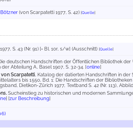
 Bötzner
(von Scarpatetti 1977, S. 42)
[
Quelle
]
1977
, S. 43 (Nr. 91) [= Bl. 10r, s/w] (Ausschnitt)
[
Quelle
]
 Die deutschen Handschriften der Öffentlichen Bibliothek der U
der Abteilung A, Basel 1907, S. 32-34. [
online
]
 von Scarpatetti
, Katalog der datierten Handschriften in der 
ttelalters bis 1550, Bd. 1: Die Handschriften der Bibliotheke
sband, Dietikon-Zürich 1977, Textband S. 42 (Nr. 113), Abbild
ons.
Sucheinstieg zu historischen und modernen Sammlungen
ine
] [
zur Beschreibung
]
06)