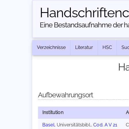
Handschriften­
Eine Bestandsaufnahme der han
Verzeichnisse
Literatur
HSC
Su
Ha
Aufbewahrungsort
Institution
A
Basel
, Universitätsbibl.,
Cod. A V 21
C