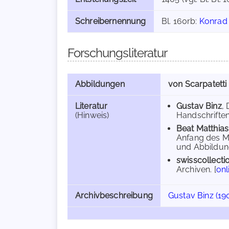
Schreibernennung
Bl. 160rb:
Konrad
Forschungsliteratur
Abbildungen
von Scarpatetti
Literatur
Gustav Binz
,
(Hinweis)
Handschriften 
Beat Matthias
Anfang des Mi
und Abbildung
swisscollecti
Archiven. [
onl
Archivbeschreibung
Gustav Binz (19