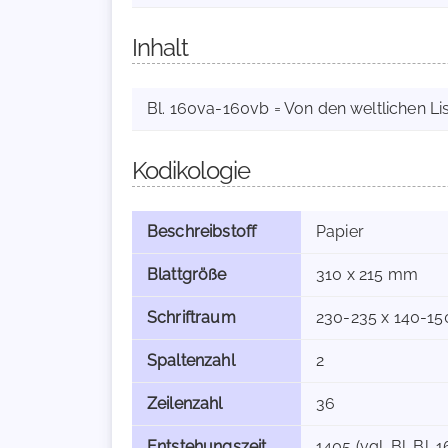
Inhalt
Bl. 160va-160vb = Von den weltlichen L
Kodikologie
Beschreibstoff
Papier
Blattgröße
310 x 215 mm
Schriftraum
230-235 x 140-1
Spaltenzahl
2
Zeilenzahl
36
Entstehungszeit
1405 (vgl. Bl. Bl. 