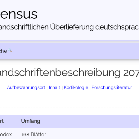
census
dschriftlichen Über­lieferung deutschsprachi
che
ndschriftenbeschreibung 20
Aufbewahrungsort
|
Inhalt
|
Kodikologie
|
Forschungsliteratur
rt
Umfang
odex
168 Blätter