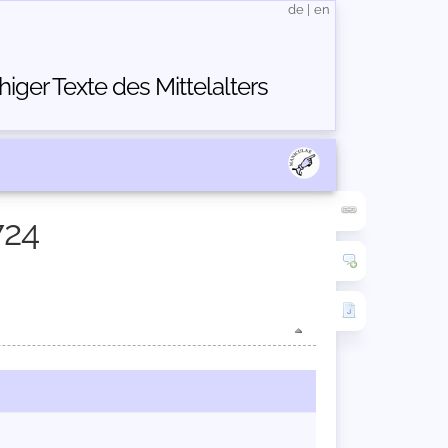
de
|
en
ger Texte des Mittelalters
724