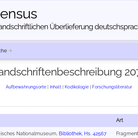
census
dschriftlichen Über­lieferung deutschsprachi
che
andschriftenbeschreibung 20
Aufbewahrungsorte
|
Inhalt
|
Kodikologie
|
Forschungsliteratur
Art
nisches Nationalmuseum,
Bibliothek, Hs. 42567
Fragmen