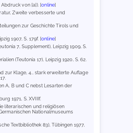
 Abdruck von [a]). [
online
]
eratur, Zweite verbesserte und
teilungen zur Geschichte Tirols und
zig 1907, S. 179f. [
online
]
eutonia 7, Supplement), Leipzig 1909, S.
alien (Teutonia 17), Leipzig 1920, S. 62.
 zur Klage, 4., stark erweiterte Auflage
17.
ten A, B und C nebst Lesarten der
burg 1971, S. XVIIIf.
ie literarischen und religiösen
s Germanischen Nationalmuseums
sche Textbibliothek 83), Tübingen 1977,