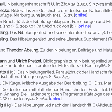
ull
, Nibelungenhandschrift U, in: ZfdA 25 (1881), S. 77-79 (mit
necke
, Bilderatlas zur Geschichte der deutschen Nationallitt
flage, Marburg 1895 [auch 1912], S. 37. [
online
]
Ein Bruchstück der Nibelungenklage, in: Forschungen und Mit
 (1904), S. 302-304 (mit Abdruck von [b]). [
online
]
ling
, Das Nibelungenlied und seine Literatur (Teutonia 7), Leip
ling
, Das Nibelungenlied und seine Literatur. Supplement (T
und
Theodor Abeling
, Zu den Nibelungen. Beiträge und Materi
mann
und
Ulrich Pretzel
, Bibliographie zum Nibelungenlied und
en zur deutschen Literatur des Mittelalters 1), Berlin 1966, S. 
atts
(Hg.), Das Nibelungenlied. Paralelldruck der Handschrif
schriften, Tübingen 1971, S. 807, 875.
+
t
, Div Klage. Kritische Ausgabe der Bearbeitung C
, Diss. Mar
, Die deutschen mittelalterlichen Handschriften, Erster Teil: D
en. Anhang: Die Hardenbergschen Fragmente (Kataloge de
), Wiesbaden 1974, S. 160. [
online
]
ig
(Hg.), Das Nibelungenlied nach der Handschrift C (Altdeut