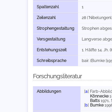
Spaltenzahl
1
Zeilenzahl
28 ('Nibelungenli
Strophengestaltung
Strophen abges
Versgestaltung
Langverse abgese
Entstehungszeit
1. Hälfte 14. Jh.
Schreibsprache
bair. (Bumke [19
Forschungsliteratur
Abbildungen
[
]
Farb-Abbil
a
Könnecke
1
Batts
1971
,
[
]
Bumke
199
b