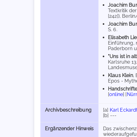
Joachim Bu
Textkritik d
[242]), Berli
Joachim B
S. 6.
Elisabeth Lie
Einführung,
Paderborn u.
"Uns ist in alt
Karlsruhe 13
Landesmuseum
Klaus Klein
,
Epos - Mytho
Handschrifte
[
online
] [
Nürn
Archivbeschreibung
[a]
Karl Eckardt
[b] ---
Ergänzender Hinweis
Das zwischenze
wiederaufgefun