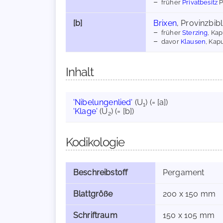
früher
Privatbesitz
P
[b]
Brixen
, Provinzbib
früher
Sterzing
, Ka
davor
Klausen
, Kap
Inhalt
'Nibelungenlied'
(U
) (= [a])
1
'Klage'
(U
) (= [b])
2
Kodikologie
Beschreibstoff
Pergament
Blattgröße
200 x 150 mm
Schriftraum
150 x 105 mm