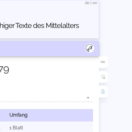
de
|
en
ger Texte des Mittelalters
79
Umfang
t
1 Blatt