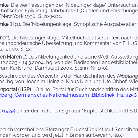
mke
, Die vier Fassungen der 'Nibelungenklage'. Untersuchu
er höfischen Epik im 13. Jahrhundert (Quellen und Forschunge
n/New York 1996, S. 209-211.
umke
(Hg.), Die 'Nibelungenklage'. Synoptische Ausgabe aller
nert
, Die Nibelungenklage. Mittelhochdeutscher Text nach d
 neuhochdeutsche Übersetzung und Kommentar von E. L. (Sch
a. 2000, S. 13.
en Mären ...".
Das Nibelungenlied und seine Welt. Ausstell
.12.2003 - 14.3.2004, hg. von der Badischen Landesbibliot
 Karlsruhe, Darmstadt 2003, S. 199 (Nr. 190).
 Beschreibendes Verzeichnis der Handschriften des
Nibelung
s, hg. von Joachim Heinzle, Klaus Klein und Ute Obhof, Wies
nportal (HSP)
- Online-Portal für Buchhandschriften des Mi
berg, Germanisches Nationalmuseum, Bibliothek, Hs. 4256
 (1929)
[unter der früheren Signatur "Kupferstichkabinett S.D.
itlich verschollene Sterzinger Bruchstück ist laut Schreibe
den worden und wird jetzt in Brixen aufbewahrt (s.o.).