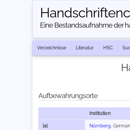
Handschriften­
Eine Bestandsaufnahme der han
Verzeichnisse
Literatur
HSC
Su
H
Aufbewahrungsorte
Institution
[a]
Nürnberg
, Germa