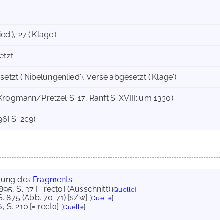
ed'), 27 ('Klage')
etzt
tzt ('Nibelungenlied'), Verse abgesetzt ('Klage')
 (Krogmann/Pretzel S. 17, Ranft S. XVIII: um 1330)
96] S. 209)
dung des
Fragments
895
, S. 37 [= recto] (Ausschnitt)
[
Quelle
]
 S. 875 (Abb. 70-71) [s/w]
[
Quelle
]
6
, S. 210 [= recto]
[
Quelle
]