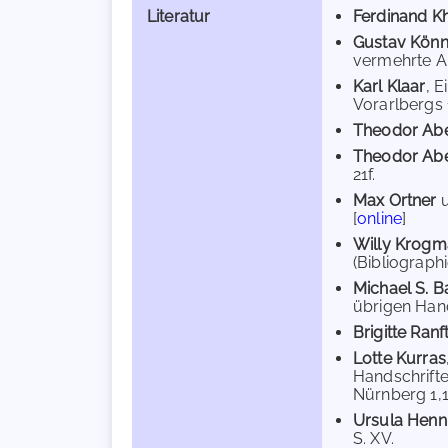
Literatur
Ferdinand Kh
Gustav Kön
vermehrte Au
Karl Klaar
, 
Vorarlbergs 1
Theodor Abe
Theodor Abe
21f.
Max Ortner
[
online
]
Willy Krog
(Bibliographi
Michael S. B
übrigen Hand
Brigitte Ranf
Lotte Kurras
Handschrift
Nürnberg 1,1
Ursula Henn
S. XV.